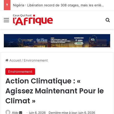
Nigéria : Libération record de 308 otages, mais les enlèvements perdurent
Menu
R
Accueil
/
Environnement
Environnement
Action Climatique : «
Agissez Maintenant Pour le
Climat »
Envoyer
Aldo
juin 6, 2026
Dernière mise à jour: juin 6, 2026