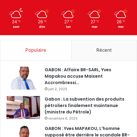
24
26
27
27
26
℃
℃
℃
℃
℃
sam
dim
lun
mar
mer
Populaire
Récent
GABON : Affaire BR-SARL, Yves
Mapakou accuse Maixent
Accrombressi…
juin 2, 2025
Gabon : La subvention des produits
pétroliers finalement maintenue
(ministre du Pétrole)
novembre 6, 2025
GABON : Yves MAPAKOU, L’homme
supposé être derrière le scandale BR-