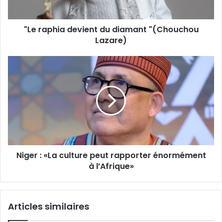
"Le raphia devient du diamant "(Chouchou
Lazare)
Niger
:
«La
culture
peut
rapporter
énormément
à
l’Afrique»
Niger : «La culture peut rapporter énormément
à l’Afrique»
Articles similaires