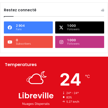
Restez connecté
2 904
1 000
Fans
Followers
0
1 000
Subscribers
Followers
Temperatures
24
℃
Libreville
24º - 24º
83%
5.27 km/h
Nuages Dispersés