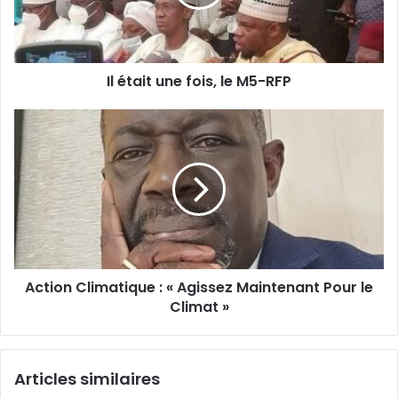
M5-
RFP
Il était une fois, le M5-RFP
Action
Climatique
:
«
Agissez
Maintenant
Pour
le
Climat
Action Climatique : « Agissez Maintenant Pour le
»
Climat »
Articles similaires