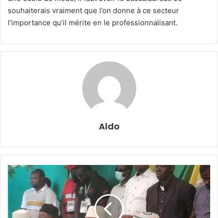
souhaiterais vraiment que l’on donne à ce secteur
l’importance qu’il mérite en le professionnalisant.
Aldo
Il
était
une
fois,
le