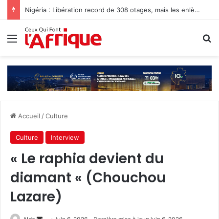
Nigéria : Libération record de 308 otages, mais les enlèvements perdurent
Menu
R
Accueil
/
Culture
Culture
Interview
« Le raphia devient du
diamant « (Chouchou
Lazare)
Envoyer