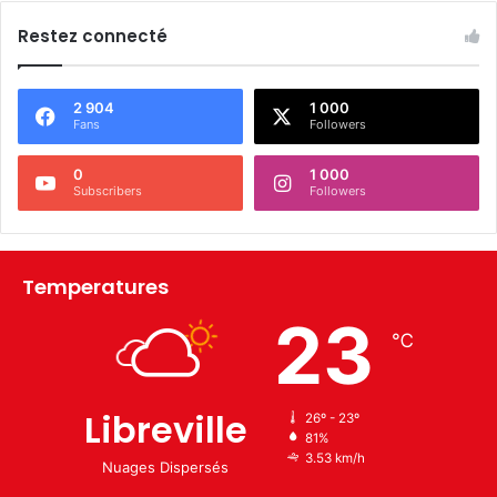
Restez connecté
2 904
1 000
Fans
Followers
0
1 000
Subscribers
Followers
Temperatures
23
℃
Libreville
26º - 23º
81%
3.53 km/h
Nuages Dispersés