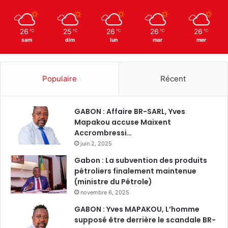
26
25
26
26
26
℃
℃
℃
℃
℃
sam
dim
lun
mar
mer
Populaire
Récent
GABON : Affaire BR-SARL, Yves
Mapakou accuse Maixent
Accrombressi…
juin 2, 2025
Gabon : La subvention des produits
pétroliers finalement maintenue
(ministre du Pétrole)
novembre 6, 2025
GABON : Yves MAPAKOU, L’homme
supposé être derrière le scandale BR-