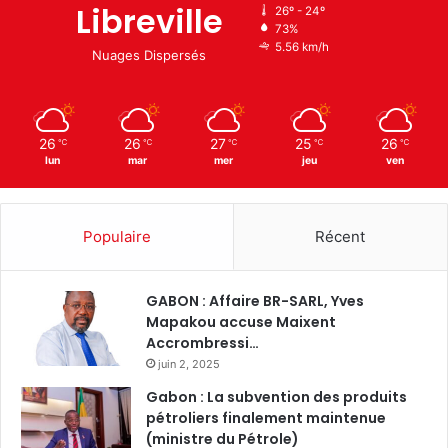
Libreville
26º - 24º
73%
5.56 km/h
Nuages Dispersés
26
26
27
25
26
℃
℃
℃
℃
℃
lun
mar
mer
jeu
ven
Populaire
Récent
GABON : Affaire BR-SARL, Yves
Mapakou accuse Maixent
Accrombressi…
juin 2, 2025
Gabon : La subvention des produits
pétroliers finalement maintenue
(ministre du Pétrole)