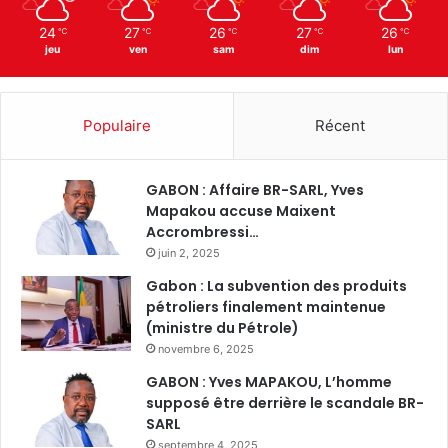
24
27
26
27
26
℃
℃
℃
℃
℃
jeu
ven
sam
dim
lun
Populaire
Récent
GABON : Affaire BR-SARL, Yves
Mapakou accuse Maixent
Accrombressi…
juin 2, 2025
Gabon : La subvention des produits
pétroliers finalement maintenue
(ministre du Pétrole)
novembre 6, 2025
GABON : Yves MAPAKOU, L’homme
supposé être derrière le scandale BR-
SARL
septembre 4, 2025