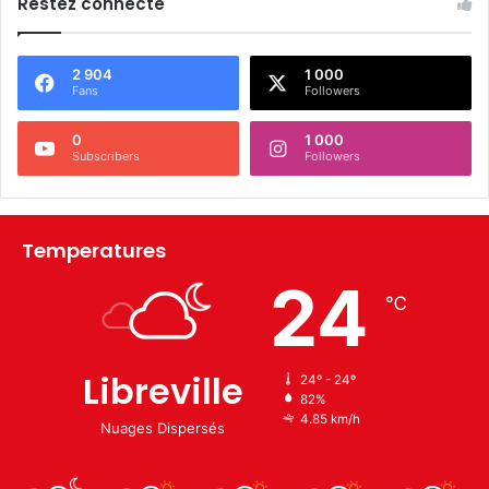
Restez connecté
2 904
1 000
Fans
Followers
0
1 000
Subscribers
Followers
Temperatures
24
℃
Libreville
24º - 24º
82%
4.85 km/h
Nuages Dispersés