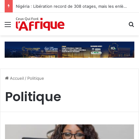
Nigéria : Libération record de 308 otages, mais les enlèvements perdurent
Menu
R
Accueil
/
Politique
Politique