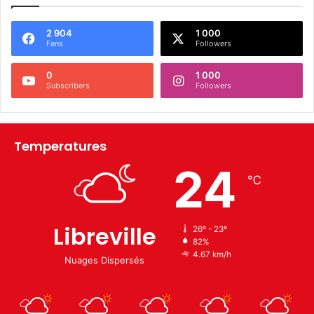
2 904
1 000
Fans
Followers
0
1 000
Subscribers
Followers
Temperatures
24
℃
Libreville
26º - 23º
82%
4.67 km/h
Nuages Dispersés