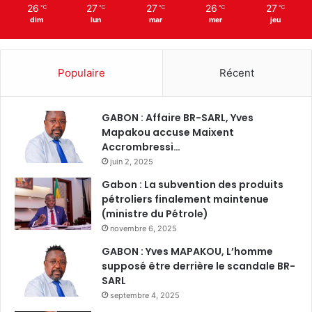
26
27
27
26
27
℃
℃
℃
℃
℃
dim
lun
mar
mer
jeu
Populaire
Récent
GABON : Affaire BR-SARL, Yves
Mapakou accuse Maixent
Accrombressi…
juin 2, 2025
Gabon : La subvention des produits
pétroliers finalement maintenue
(ministre du Pétrole)
novembre 6, 2025
GABON : Yves MAPAKOU, L’homme
supposé être derrière le scandale BR-
SARL
septembre 4, 2025