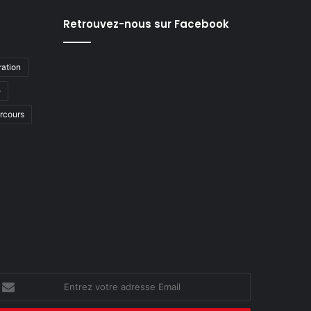
Retrouvez-nous sur Facebook
ation
e
arcours
ntrez
otre
dresse