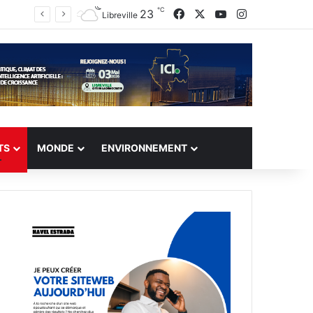
℃
23
Facebook
X
YouTube
Instagram
Libreville
TS
MONDE
ENVIRONNEMENT