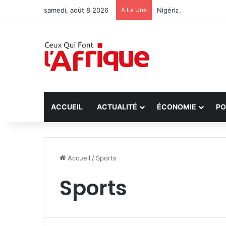
samedi, août 8 2026
A La Une
Nigéria : Libération 
ACCUEIL
ACTUALITÉ
ÉCONOMIE
PO
Accueil
/
Sports
Sports