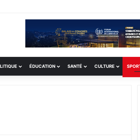
record de 308 otages, mais les enlèvements perdurent
LITIQUE
ÉDUCATION
SANTÉ
CULTURE
SPOR