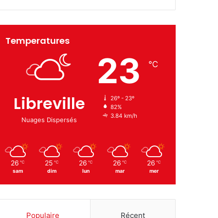
Temperatures
23
℃
Libreville
26º - 23º
82%
3.84 km/h
Nuages Dispersés
26
25
26
26
26
℃
℃
℃
℃
℃
sam
dim
lun
mar
mer
Populaire
Récent