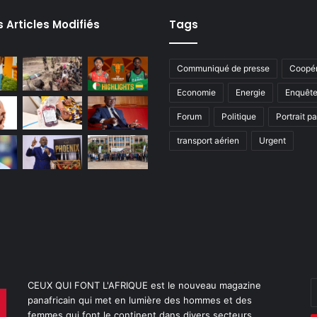
s Articles Modifiés
Tags
Communiqué de presse
Coopér
Economie
Energie
Enquêt
Forum
Politique
Portrait p
transport aérien
Urgent
CEUX QUI FONT L'AFRIQUE est le nouveau magazine
E
panafricain qui met en lumière des hommes et des
v
femmes qui font le continent dans divers secteurs
a