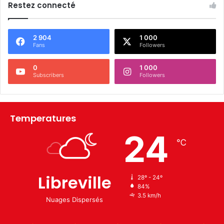
Restez connecté
2 904
1 000
Fans
Followers
0
1 000
Subscribers
Followers
Temperatures
24
℃
Libreville
28º - 24º
84%
3.5 km/h
Nuages Dispersés