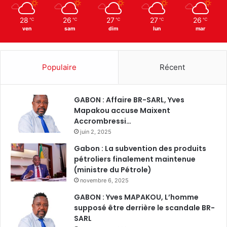
28
26
27
27
26
℃
℃
℃
℃
℃
ven
sam
dim
lun
mar
Populaire
Récent
GABON : Affaire BR-SARL, Yves
Mapakou accuse Maixent
Accrombressi…
juin 2, 2025
Gabon : La subvention des produits
pétroliers finalement maintenue
(ministre du Pétrole)
novembre 6, 2025
GABON : Yves MAPAKOU, L’homme
supposé être derrière le scandale BR-
SARL