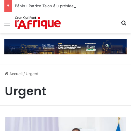
Bénin : Patrice Talon élu président du Sénat‎
Menu
R
Accueil
/
Urgent
Urgent