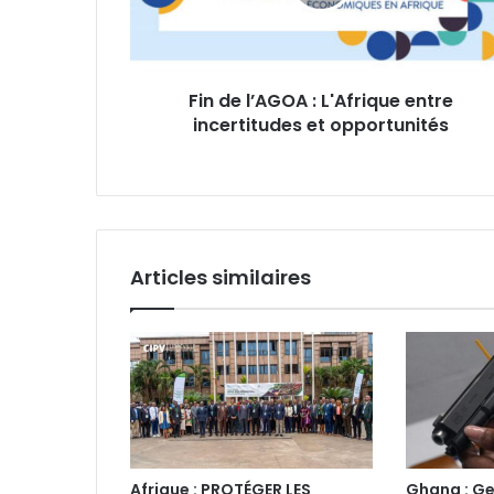
entre
incertitudes
et
opportunités
Fin de l’AGOA : L'Afrique entre
incertitudes et opportunités
Articles similaires
Afrique : PROTÉGER LES
Ghana : Ge