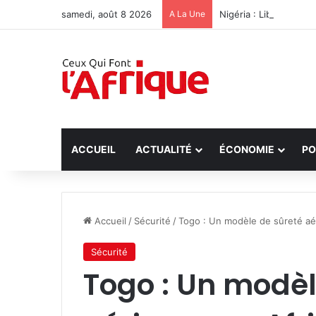
samedi, août 8 2026
A La Une
Nigéria : Libération 
ACCUEIL
ACTUALITÉ
ÉCONOMIE
PO
Accueil
/
Sécurité
/
‎Togo : Un modèle de sûreté aé
Sécurité
‎Togo : Un modè