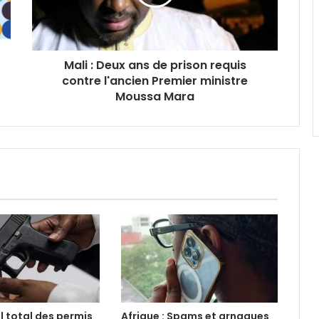
prison
requis
contre
l'ancien
Mali : Deux ans de prison requis
Premier
ministre
contre l'ancien Premier ministre
Moussa
Moussa Mara
Mara
l total des permis
Afrique : Spams et arnaques