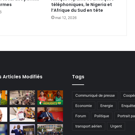
armes‎
téléphoniques, le Nigeria et
l’Afrique du Sud en tête
6
mai 12, 2026
s Articles Modifiés
Tags
Communiqué de presse
Coopér
Economie
Energie
Enquêt
Forum
Politique
Portrait p
transport aérien
Urgent