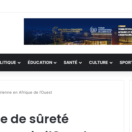
record de 308 otages, mais les enlèvements perdurent
LITIQUE
ÉDUCATION
SANTÉ
CULTURE
SPOR
rienne en Afrique de l’Ouest
le de sûreté