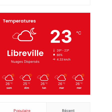
Temperatures
23
℃
Libreville
26º - 23º
86%
4.33 km/h
Nuages Dispersés
26
25
26
26
26
℃
℃
℃
℃
℃
sam
dim
lun
mar
mer
Populaire
Récent