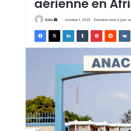
aérienne en Afr
Envoyer
Aldo
octobre 1, 2025
Dernière mise à jour: o
un
Facebook
X
Linkedin
Tumblr
Pinterest
Reddit
courriel