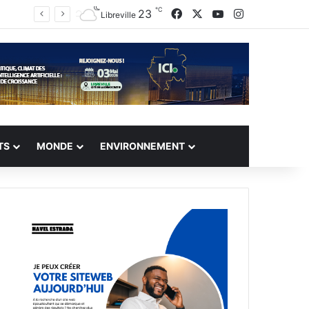
℃
Facebook
X
YouTube
Instagram
23
Libreville
TS
MONDE
ENVIRONNEMENT