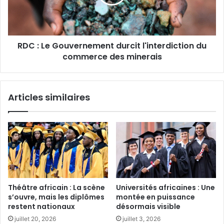
l'interdiction
du
commerce
des
RDC : Le Gouvernement durcit l'interdiction du
minerais
commerce des minerais
Articles similaires
Théâtre africain : La scène
Universités africaines : Une
s’ouvre, mais les diplômes
montée en puissance
restent nationaux‎‎
désormais visible
juillet 20, 2026
juillet 3, 2026