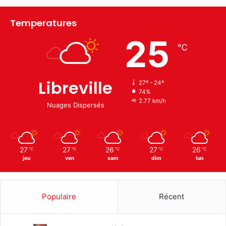
Temperatures
25
℃
Libreville
27º - 24º
74%
2.77 km/h
Nuages Dispersés
27
27
26
27
26
℃
℃
℃
℃
℃
jeu
ven
sam
dim
lun
Populaire
Récent