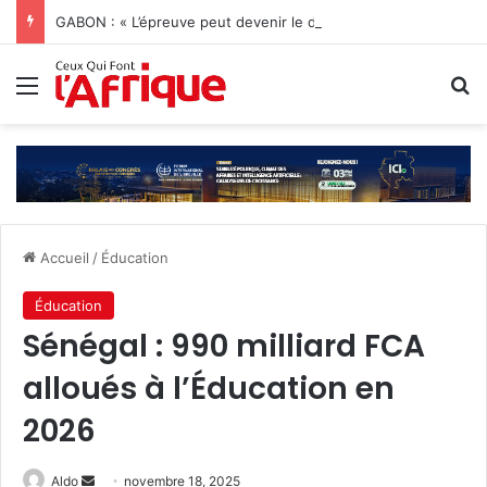
GABON : « L’épreuve peut devenir le début d’une vie nouvelle » Jonathan Diamant Boukinda
Menu
R
Accueil
/
Éducation
Éducation
Sénégal : 990 milliard FCA
alloués à l’Éducation en
2026
Envoyer
Aldo
novembre 18, 2025