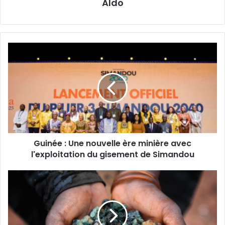
Aldo
Guinée
:
Une
nouvelle
ère
minière
avec
l'exploitation
du
Guinée : Une nouvelle ère minière avec
gisement
de
l'exploitation du gisement de Simandou
Simandou
RDC
:
Le
Gouvernement
durcit