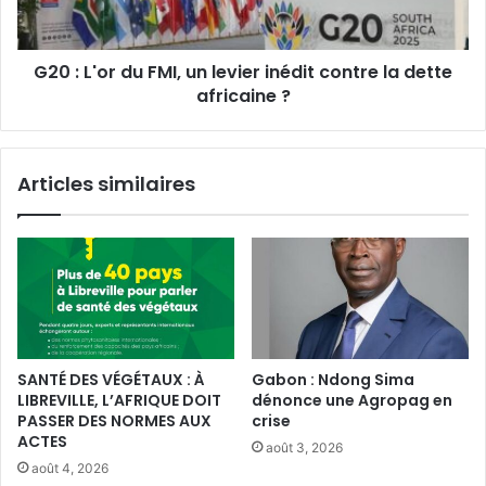
levier
inédit
contre
‎G20 : L'or du FMI, un levier inédit contre la dette
la
dette
africaine ?
africaine
?
Articles similaires
SANTÉ DES VÉGÉTAUX : À
Gabon : Ndong Sima
LIBREVILLE, L’AFRIQUE DOIT
dénonce une Agropag en
PASSER DES NORMES AUX
crise
ACTES
août 3, 2026
août 4, 2026