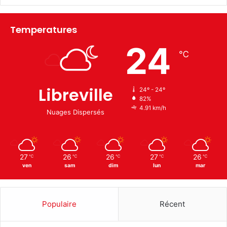
Temperatures
24
℃
Libreville
24º - 24º
82%
4.91 km/h
Nuages Dispersés
27
26
26
27
26
℃
℃
℃
℃
℃
ven
sam
dim
lun
mar
Populaire
Récent