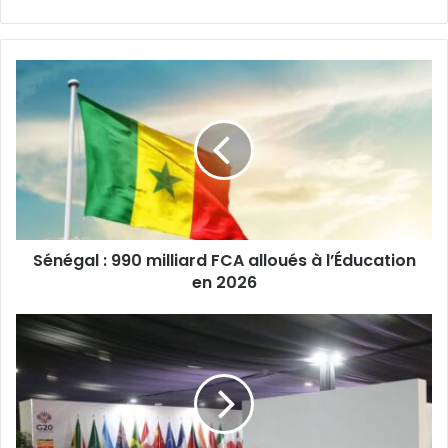
Sénégal
:
990
milliard
FCA
alloués
à
l’Éducation
en
Sénégal : 990 milliard FCA alloués à l’Éducation
2026
en 2026
‎G20
:
L'or
du
FMI,
un