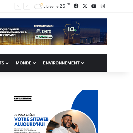
℃
Facebook
X
YouTube
Instagram
26
Libreville
TS
MONDE
ENVIRONNEMENT