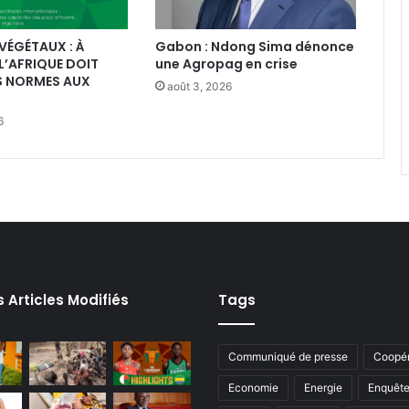
VÉGÉTAUX : À
Gabon : Ndong Sima dénonce
 L’AFRIQUE DOIT
une Agropag en crise
S NORMES AUX
août 3, 2026
6
s Articles Modifiés
Tags
Communiqué de presse
Coopér
Economie
Energie
Enquêt