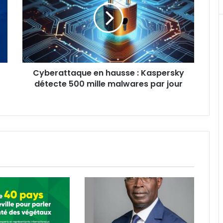
:
Kaspersky
détecte
500
mille
malwares
Cyberattaque en hausse : Kaspersky
par
jour
détecte 500 mille malwares par jour