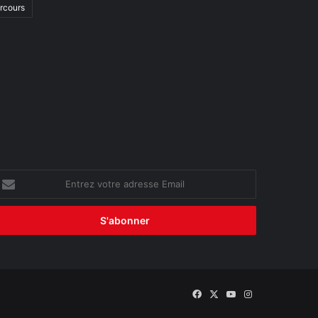
arcours
ntrez
otre
dresse
mail
Facebook
X
YouTube
Instagram