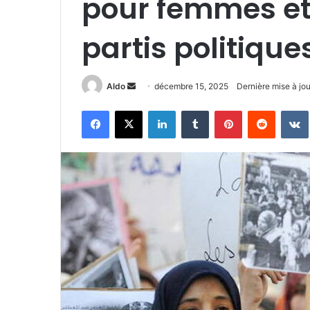
pour femmes et
partis politique
Envoyer
Aldo
décembre 15, 2025
Dernière mise à jo
un
Facebook
X
Linkedin
Tumblr
Pinterest
Reddit
courriel