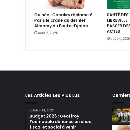
Guinée : Conakry réclame à
SANTÉ DES 
Paris le crâne du dernier
LIBREVILLE,
Almamy du Fouta-Djalon
PASSER DE
ACTES
août 7, 2026
août 4, 202
Les Articles Les Plus Lus
Dernier
octobre 29, 2025
Budget 2026 : Geoffroy
Foumboula dénonce un choc
fiscal et social à venir