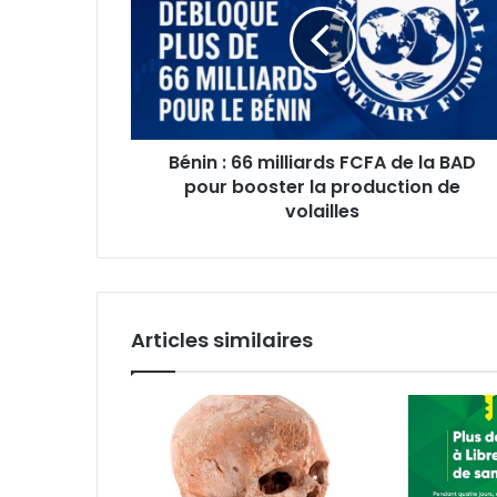
milliards
FCFA
de
la
BAD
pour
Bénin : 66 milliards FCFA de la BAD
booster
la
pour booster la production de
production
volailles
de
volailles
Articles similaires