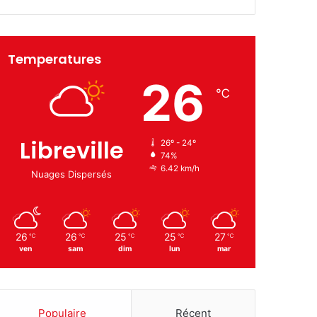
Temperatures
26
℃
Libreville
26º - 24º
74%
6.42 km/h
Nuages Dispersés
26
26
25
25
27
℃
℃
℃
℃
℃
ven
sam
dim
lun
mar
Populaire
Récent