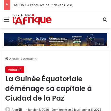
GABON : « L’épreuve peut devenir le début d’une vie nouvelle » Jonathan Diamant Boukinda
Menu
R
Accueil
/
Actualité
Actualité
La Guinée Équatoriale
déménage sa capitale à
Ciudad de la Paz
Envoyer
Aldo
janvier 5, 2026
Dernière mise à jour: janvier 5, 2026