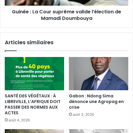
Mamadi
Guinée : La Cour suprême valide l’élection de
Doumbouya
Mamadi Doumbouya
Articles similaires
SANTÉ DES VÉGÉTAUX : À
Gabon : Ndong Sima
LIBREVILLE, L’AFRIQUE DOIT
dénonce une Agropag en
PASSER DES NORMES AUX
crise
ACTES
août 3, 2026
août 4, 2026