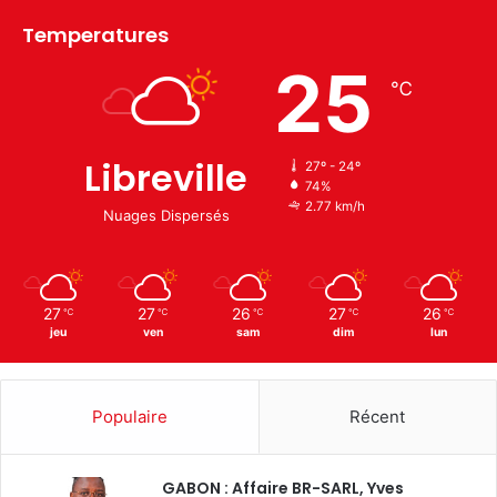
Temperatures
25
℃
Libreville
27º - 24º
74%
2.77 km/h
Nuages Dispersés
27
27
26
27
26
℃
℃
℃
℃
℃
jeu
ven
sam
dim
lun
Populaire
Récent
GABON : Affaire BR-SARL, Yves