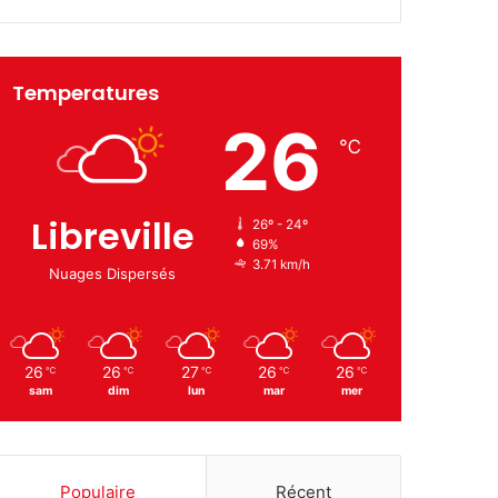
Temperatures
26
℃
Libreville
26º - 24º
69%
3.71 km/h
Nuages Dispersés
26
26
27
26
26
℃
℃
℃
℃
℃
sam
dim
lun
mar
mer
Populaire
Récent