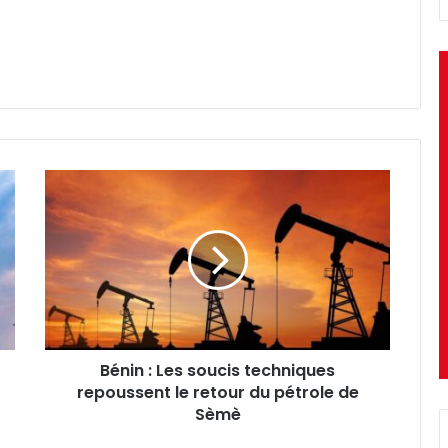
Bénin
:
Les
soucis
techniques
repoussent
le
retour
du
Bénin : Les soucis techniques
pétrole
de
repoussent le retour du pétrole de
Sèmè
Sèmè