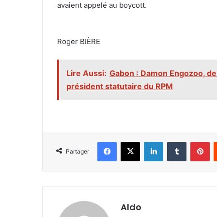
avaient appelé au boycott.
‎Roger BIÈRE
Lire Aussi:
Gabon : Damon Engozoo, de c
président statutaire du RPM
Facebook
X
Linkedin
Tumblr
Pi
Partager
Aldo