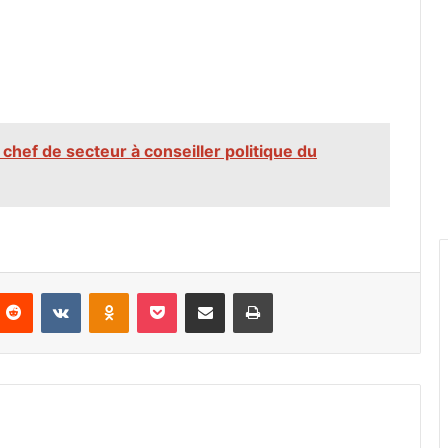
hef de secteur à conseiller politique du
nterest
Reddit
VKontakte
Odnoklassniki
Pocket
Partager par email
Imprimer