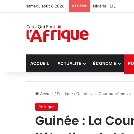
samedi, août 8 2026
A La Une
Nigéria : Libération 
ACCUEIL
ACTUALITÉ
ÉCONOMIE
PO
Accueil
/
Politique
/
Guinée : La Cour suprême vali
Politique
Guinée : La Cou