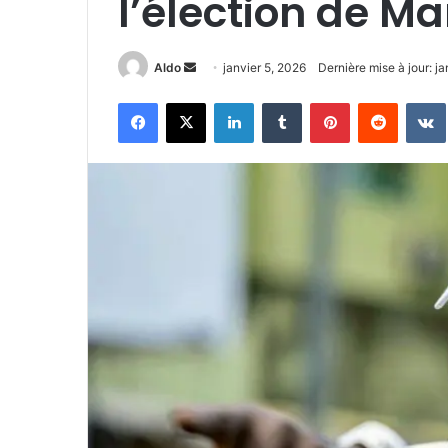
l’élection de 
Envoyer
Aldo
janvier 5, 2026
Dernière mise à jour: ja
un
Facebook
X
Linkedin
Tumblr
Pinterest
Reddit
courriel