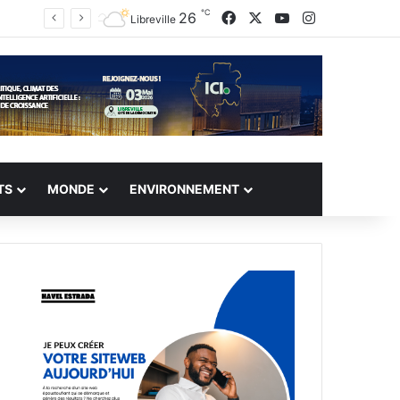
℃
Facebook
X
YouTube
Instagram
26
Libreville
TS
MONDE
ENVIRONNEMENT