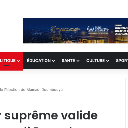
record de 308 otages, mais les enlèvements perdurent
LITIQUE
ÉDUCATION
SANTÉ
CULTURE
SPOR
de l’élection de Mamadi Doumbouya
r suprême valide