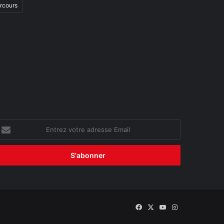
arcours
ntrez
otre
dresse
mail
Facebook
X
YouTube
Instagram