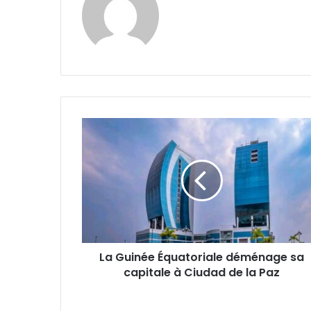
La
Guinée
Équatoriale
déménage
sa
capitale
à
Ciudad
de
La Guinée Équatoriale déménage sa
la
Paz
capitale à Ciudad de la Paz