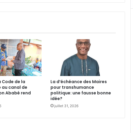
 Code de la
La d’échéance des Maires
é au canal de
pour transhumance
on Ababé rend
politique: une fausse bonne
idée?
6
juillet 31, 2026