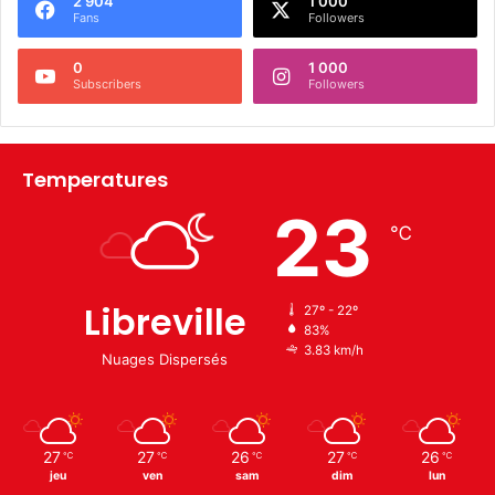
2 904
1 000
Fans
Followers
0
1 000
Subscribers
Followers
Temperatures
23
℃
Libreville
27º - 22º
83%
3.83 km/h
Nuages Dispersés
27
27
26
27
26
℃
℃
℃
℃
℃
jeu
ven
sam
dim
lun