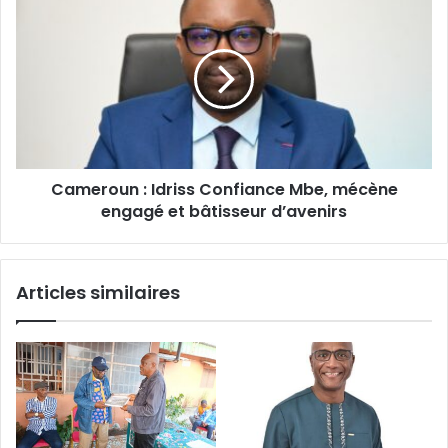
:
Idriss
Confiance
Mbe,
mécène
engagé
et
bâtisseur
‎Cameroun : Idriss Confiance Mbe, mécène
d’avenirs
engagé et bâtisseur d’avenirs
Articles similaires