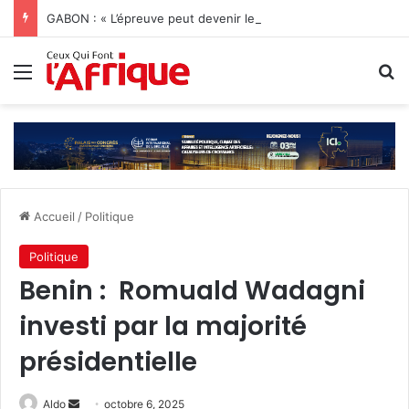
GABON : « L’épreuve peut devenir le début d’une vie nouvelle » Jonathan Diamant Boukinda
Menu
R
Accueil
/
Politique
Politique
Benin : Romuald Wadagni
investi par la majorité
présidentielle
Envoyer
Aldo
octobre 6, 2025