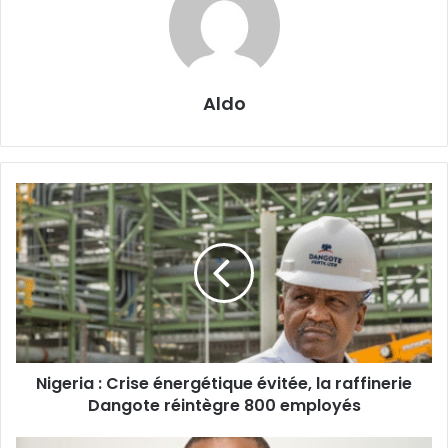
Aldo
Nigeria
:
Crise
énergétique
évitée,
la
raffinerie
Dangote
réintègre
Nigeria : Crise énergétique évitée, la raffinerie
800
employés
Dangote réintègre 800 employés
‎Cameroun