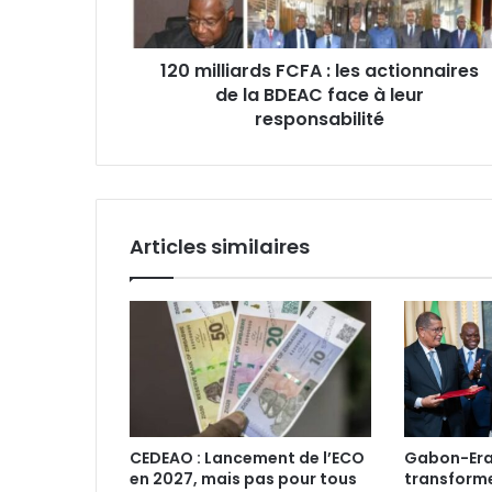
la
BDEAC
120 milliards FCFA : les actionnaires
face
à
de la BDEAC face à leur
leur
responsabilité
responsabilité
Articles similaires
CEDEAO : Lancement de l’ECO
Gabon-Era
en 2027, mais pas pour tous‎
transform