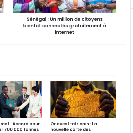
connectés
gratuitement
Sénégal : Un million de citoyens
à
internet
bientôt connectés gratuitement à
internet
met : Accord pour
Or ouest-africain : La
er 700 000 tonnes
nouvelle carte des