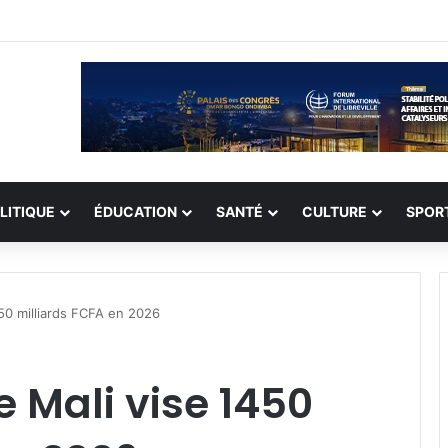
n record de 308 otages, mais les enlèvements perdurent
LITIQUE
ÉDUCATION
SANTÉ
CULTURE
SPOR
1450 milliards FCFA en 2026
le Mali vise 1450