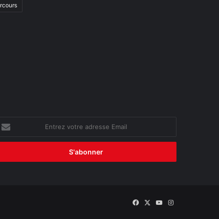
arcours
ntrez
otre
dresse
mail
Facebook
X
YouTube
Instagram