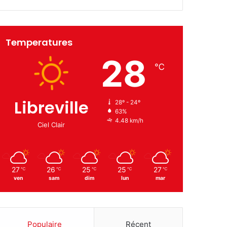
Temperatures
28
℃
Libreville
28º - 24º
63%
4.48 km/h
Ciel Clair
27
26
25
25
27
℃
℃
℃
℃
℃
ven
sam
dim
lun
mar
Populaire
Récent