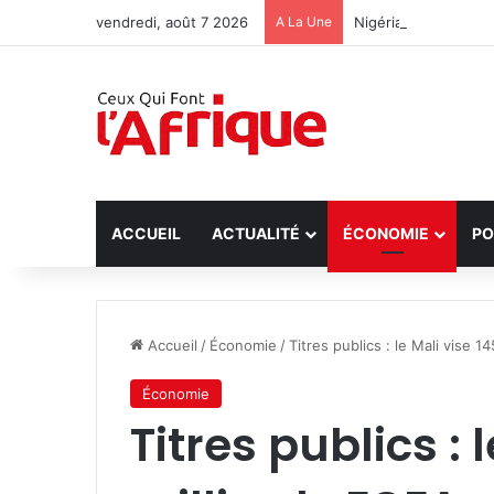
vendredi, août 7 2026
A La Une
Nigéria : Libératio
ACCUEIL
ACTUALITÉ
ÉCONOMIE
PO
Accueil
/
Économie
/
Titres publics : le Mali vise 
Économie
Titres publics : 