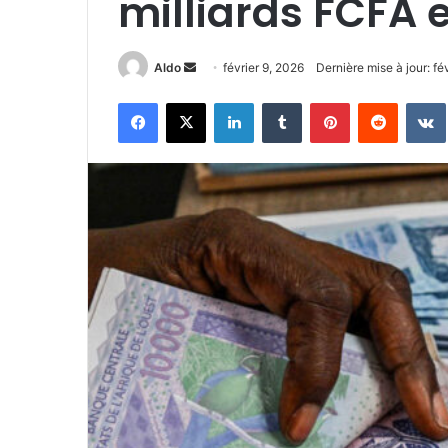
milliards FCFA 
Envoyer
Aldo
février 9, 2026
Dernière mise à jour: fé
un
Facebook
X
Linkedin
Tumblr
Pinterest
Reddit
courriel