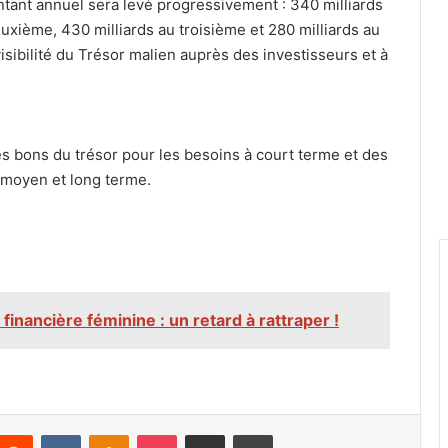
ontant annuel sera levé progressivement : 340 milliards
uxième, 430 milliards au troisième et 280 milliards au
visibilité du Trésor malien auprès des investisseurs et à
es bons du trésor pour les besoins à court terme et des
 moyen et long terme.
 financière féminine : un retard à rattraper !
nterest
Reddit
VKontakte
Odnoklassniki
Pocket
Partager par email
Imprimer