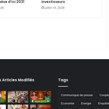
se d’ici 2031
investisseurs‎
026
juillet 14, 2026
s Articles Modifiés
Tags
Communiqué de presse
Coopér
Economie
Energie
Enquêt