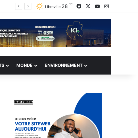
℃
Facebook
X
YouTube
Instagram
28
Libreville
TS
MONDE
ENVIRONNEMENT