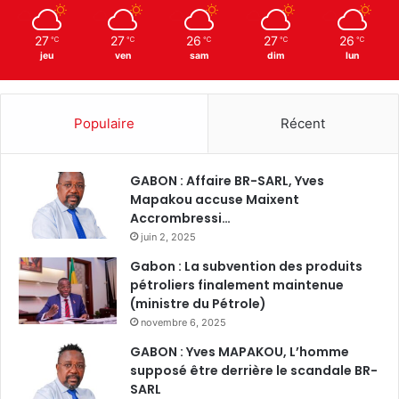
27
27
26
27
26
℃
℃
℃
℃
℃
jeu
ven
sam
dim
lun
Populaire
Récent
GABON : Affaire BR-SARL, Yves
Mapakou accuse Maixent
Accrombressi…
juin 2, 2025
Gabon : La subvention des produits
pétroliers finalement maintenue
(ministre du Pétrole)
novembre 6, 2025
GABON : Yves MAPAKOU, L’homme
supposé être derrière le scandale BR-
SARL