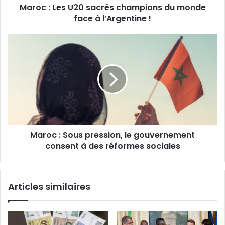
Maroc : Les U20 sacrés champions du monde
à
l’Argentine
face à l’Argentine !
!
Maroc
:
Sous
pression,
le
gouvernement
consent
à
des
Maroc : Sous pression, le gouvernement
réformes
sociales
consent à des réformes sociales
Articles similaires