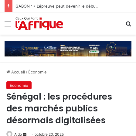
GABON : « L’épreuve peut devenir le début d’une vie nouvelle » Jonathan Diamant Boukinda
Menu
R
Accueil
/
Économie
Économie
‎Sénégal : les procédures
des marchés publics
désormais digitalisées
Envoyer
Aldo
octobre 20, 2025