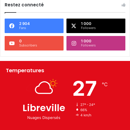
Restez connecté
2 904
1 000
Fans
Followers
0
1 000
Subscribers
Followers
Temperatures
27
℃
Libreville
27º - 24º
66%
4 km/h
Nuages Dispersés