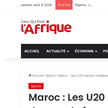
samedi, août 8 2026
A La Une
Nigéria : Libération 
ACCUEIL
ACTUALITÉ
ÉCONOMIE
PO
Accueil
/
Sports
/
Maroc : Les U20 sacrés champion
Sports
Maroc : Les U2