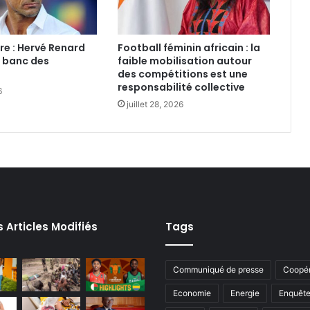
re : Hervé Renard
Football féminin africain : la
e banc des
faible mobilisation autour
des compétitions est une
responsabilité collective
6
juillet 28, 2026
s Articles Modifiés
Tags
Communiqué de presse
Coopér
Economie
Energie
Enquêt