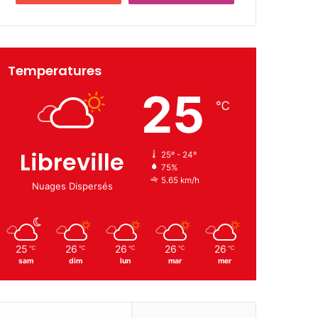
Temperatures
25
℃
Libreville
25º - 24º
75%
5.65 km/h
Nuages Dispersés
25
26
26
26
26
℃
℃
℃
℃
℃
sam
dim
lun
mar
mer