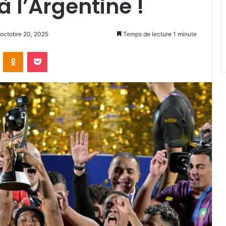
 l’Argentine !
: octobre 20, 2025
Temps de lecture 1 minute
VKontakte
Odnoklassniki
Pocket