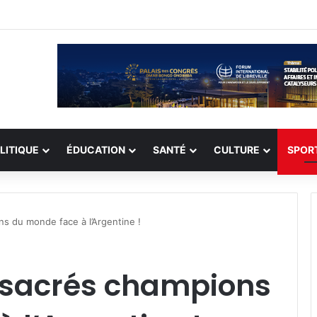
record de 308 otages, mais les enlèvements perdurent
LITIQUE
ÉDUCATION
SANTÉ
CULTURE
SPOR
s du monde face à l’Argentine !
0 sacrés champions