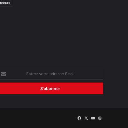
arcours
ntrez
otre
dresse
mail
Facebook
X
YouTube
Instagram