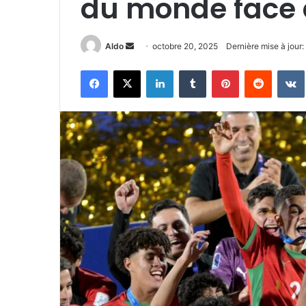
du monde face à
Envoyer
Aldo
octobre 20, 2025
Dernière mise à jour
un
Facebook
X
Linkedin
Tumblr
Pinterest
Reddit
courriel