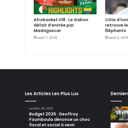
Afrobasket U18 : Le Gabon
Côte d’Ivoi
défait d’entrée par
retrouve l
Madagascar
Éléphants
août 7, 2026
août 5, 202
Les Articles Les Plus Lus
Dernier
octobre 29, 2025
Budget 2026 : Geoffroy
Foumboula dénonce un choc
fiscal et social à venir