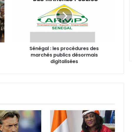
les
procédures
des
marchés
publics
désormais
digitalisées
‎Sénégal : les procédures des
marchés publics désormais
digitalisées