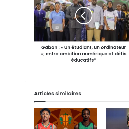
«
Un
étudiant,
un
ordinateur
»,
entre
Gabon : « Un étudiant, un ordinateur
ambition
numérique
», entre ambition numérique et défis
et
éducatifs*
défis
éducatifs*
Articles similaires