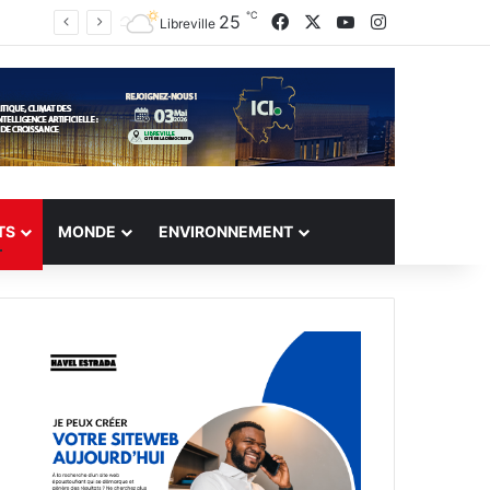
℃
Facebook
X
YouTube
Instagram
25
Libreville
TS
MONDE
ENVIRONNEMENT