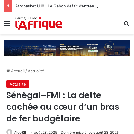
Afrobasket U18 : Le Gabon défait d’entrée par Madagascar
Menu
R
Accueil
/
Actualité
Actualité
Sénégal–FMI : La dette
cachée au cœur d’un bras
de fer budgétaire
Envoyer
Aldo
août 28, 2025
Dernière mise à jour: août 28, 2025