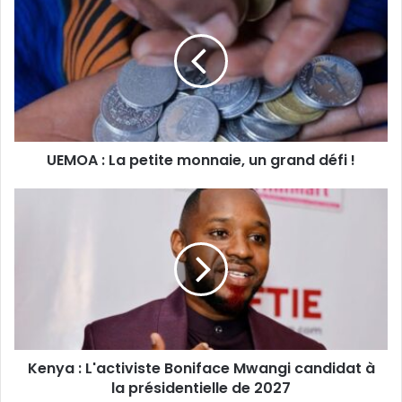
:
La
petite
monnaie,
un
grand
défi
!
UEMOA : La petite monnaie, un grand défi !
Kenya
:
L'activiste
Boniface
Mwangi
candidat
à
la
présidentielle
Kenya : L'activiste Boniface Mwangi candidat à
de
2027
la présidentielle de 2027