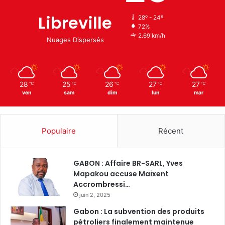
Libreville
28º - 24º
72%
2.69 km/h
Nuages Dispersés
28
25
26
27
27
℃
℃
℃
℃
℃
ven
sam
dim
lun
mar
Populaire
Récent
GABON : Affaire BR-SARL, Yves
Mapakou accuse Maixent
Accrombressi…
juin 2, 2025
Gabon : La subvention des produits
pétroliers finalement maintenue