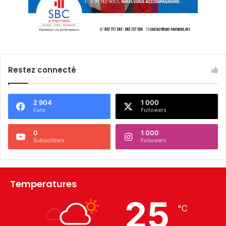
Restez connecté
2 904
1 000
Fans
Followers
0
1 000
Subscribers
Followers
Temperatures
25
℃