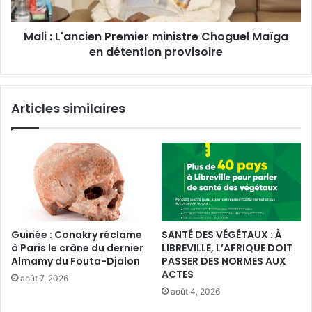
en
détention
‎Mali : L'ancien Premier ministre Choguel Maïga
provisoire
en détention provisoire
Articles similaires
Guinée : Conakry réclame
SANTÉ DES VÉGÉTAUX : À
à Paris le crâne du dernier
LIBREVILLE, L’AFRIQUE DOIT
Almamy du Fouta-Djalon
PASSER DES NORMES AUX
ACTES
août 7, 2026
août 4, 2026