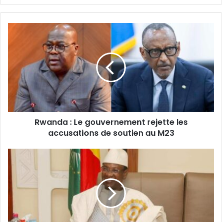
Rwanda
:
Le
gouvernement
rejette
les
accusations
de
soutien
Rwanda : Le gouvernement rejette les
au
M23
accusations de soutien au M23
‎Mali
:
L'ancien
Premier
ministre
Choguel
Maïga