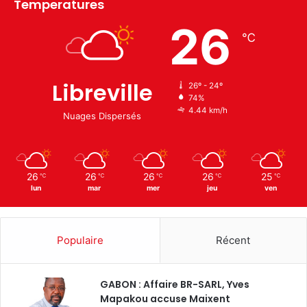
Temperatures
26
℃
Libreville
26º - 24º
74%
4.44 km/h
Nuages Dispersés
26
26
26
26
25
℃
℃
℃
℃
℃
lun
mar
mer
jeu
ven
Populaire
Récent
GABON : Affaire BR-SARL, Yves
Mapakou accuse Maixent