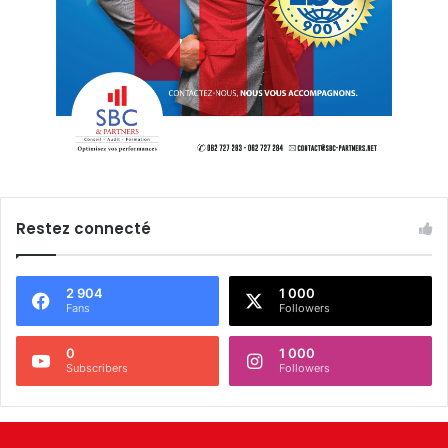
Restez connecté
2 904
1 000
Fans
Followers
0
1 000
Subscribers
Followers