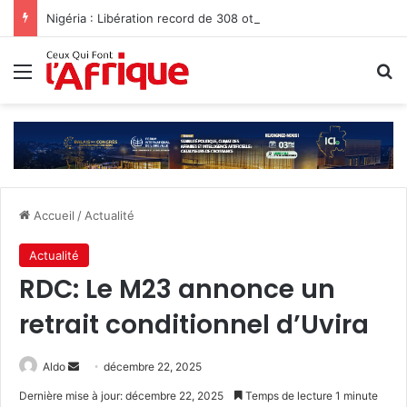
Nigéria : Libération record de 308 otages, mais les enlèvements perdurent
Menu
R
Accueil
/
Actualité
Actualité
RDC: Le M23 annonce un
retrait conditionnel d’Uvira
Envoyer
Aldo
décembre 22, 2025
un
Dernière mise à jour: décembre 22, 2025
Temps de lecture 1 minute