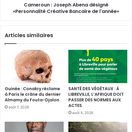
Cameroun : Joseph Abena désigné
l'année»
«Personnalité Créative Bancaire de l'année»
Articles similaires
Guinée : Conakry réclame
SANTÉ DES VÉGÉTAUX : À
à Paris le crâne du dernier
LIBREVILLE, L’AFRIQUE DOIT
Almamy du Fouta-Djalon
PASSER DES NORMES AUX
ACTES
août 7, 2026
août 4, 2026