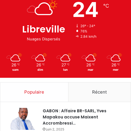
24
℃
Libreville
26º - 24º
76%
2.84 km/h
Nuages Dispersés
26
26
27
26
26
℃
℃
℃
℃
℃
sam
dim
lun
mar
mer
Populaire
Récent
GABON : Affaire BR-SARL, Yves
Mapakou accuse Maixent
Accrombressi…
juin 2, 2025