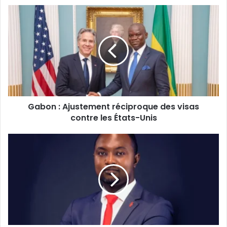
Gabon
:
Ajustement
réciproque
des
visas
contre
les
États-
Gabon : Ajustement réciproque des visas
Unis
contre les États-Unis
Cameroun
:
Joseph
Abena
désigné
«Personnalité
Créative
Bancaire
de