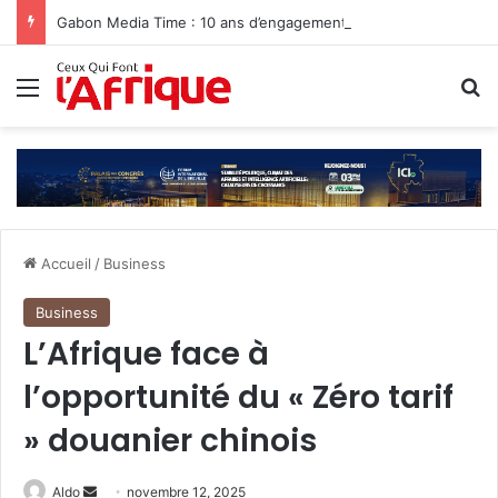
Gabon Media Time : 10 ans d’engagement au service de l’information
Menu
R
Accueil
/
Business
Business
L’Afrique face à
l’opportunité du « Zéro tarif
» douanier chinois
Envoyer
Aldo
novembre 12, 2025