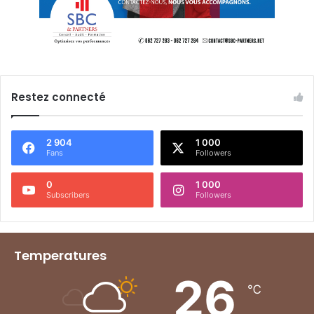
Restez connecté
2 904
1 000
Fans
Followers
0
1 000
Subscribers
Followers
Temperatures
26
℃