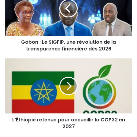
SIGFiP,
une
révolution
de
la
transparence
Gabon : Le SIGFiP, une révolution de la
financière
dès
transparence financière dès 2026
2026
L'Éthiopie
retenue
pour
accueillir
la
COP32
en
2027
L'Éthiopie retenue pour accueillir la COP32 en
2027