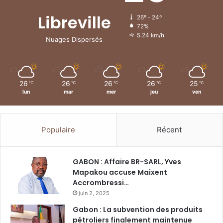
Libreville
26º - 24º
72%
5.24 km/h
Nuages Dispersés
26
26
26
26
25
℃
℃
℃
℃
℃
lun
mar
mer
jeu
ven
Populaire
Récent
GABON : Affaire BR-SARL, Yves
Mapakou accuse Maixent
Accrombressi…
juin 2, 2025
Gabon : La subvention des produits
pétroliers finalement maintenue