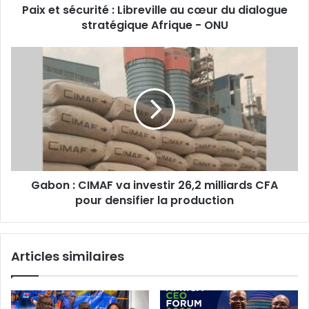
Paix et sécurité : Libreville au cœur du dialogue
stratégique
Afrique
stratégique Afrique - ONU
-
ONU
Gabon
:
CIMAF
va
investir
26,2
milliards
CFA
pour
Gabon : CIMAF va investir 26,2 milliards CFA
densifier
la
pour densifier la production‎
production‎
Articles similaires