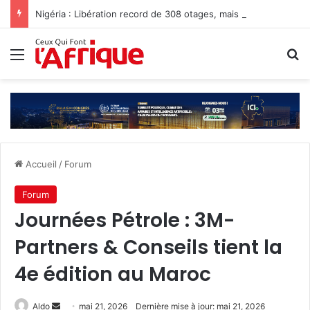
Nigéria : Libération record de 308 otages, mais les enlèvements perdurent
Menu
R
Accueil
/
Forum
Forum
Journées Pétrole : 3M-
Partners & Conseils tient la
4e édition au Maroc
Envoyer
Aldo
mai 21, 2026
Dernière mise à jour: mai 21, 2026