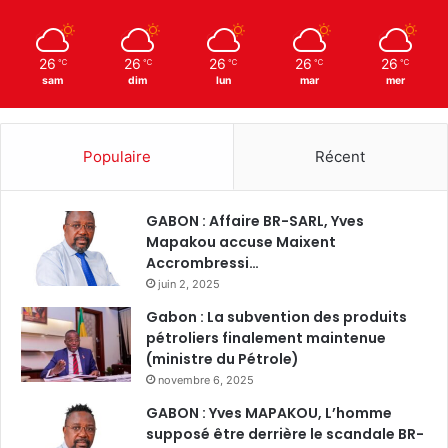
26
26
26
26
26
℃
℃
℃
℃
℃
sam
dim
lun
mar
mer
Populaire
Récent
GABON : Affaire BR-SARL, Yves
Mapakou accuse Maixent
Accrombressi…
juin 2, 2025
Gabon : La subvention des produits
pétroliers finalement maintenue
(ministre du Pétrole)
novembre 6, 2025
GABON : Yves MAPAKOU, L’homme
supposé être derrière le scandale BR-