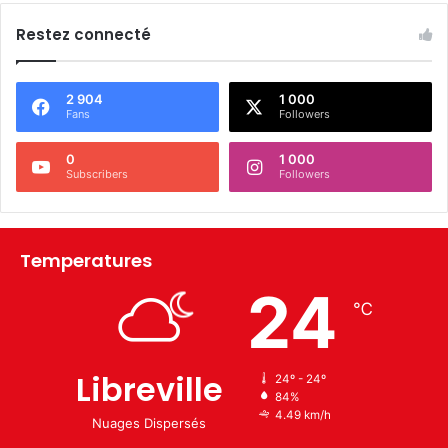
Restez connecté
2 904
1 000
Fans
Followers
0
1 000
Subscribers
Followers
Temperatures
24
℃
Libreville
24º - 24º
84%
4.49 km/h
Nuages Dispersés