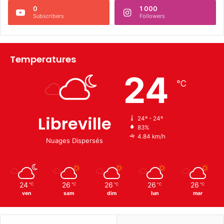
0
1 000
Subscribers
Followers
Temperatures
24
℃
Libreville
24º - 24º
83%
4.84 km/h
Nuages Dispersés
24
26
26
26
26
℃
℃
℃
℃
℃
ven
sam
dim
lun
mar