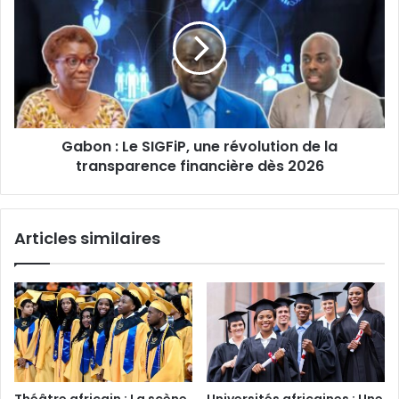
Le
SIGFiP,
une
révolution
de
la
transparence
Gabon : Le SIGFiP, une révolution de la
financière
dès
transparence financière dès 2026
2026
Articles similaires