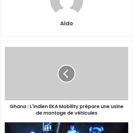
Aldo
Ghana
:
L'indien
EKA
Mobility
prépare
une
usine
de
Ghana : L'indien EKA Mobility prépare une usine
montage
de
de montage de véhicules
véhicules
Gabon
: