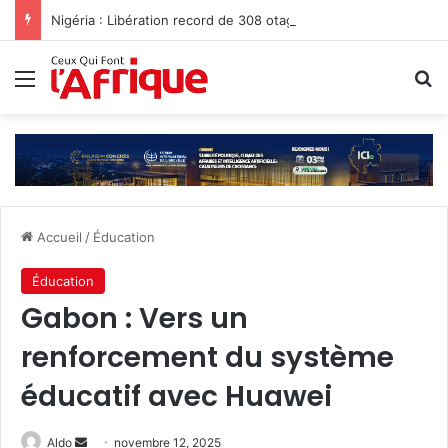
Nigéria : Libération record de 308 otages, mais les enlèvements perdurent
Menu
R
Accueil
/
Éducation
Éducation
Gabon : Vers un
renforcement du système
éducatif avec Huawei
Envoyer
Aldo
novembre 12, 2025