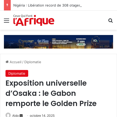
Nigéria : Libération record de 308 otages, mais les enlèvements perdurent
Menu
R
Accueil
/
Diplomatie
Diplomatie
Exposition universelle
d’Osaka : le Gabon
remporte le Golden Prize
Envoyer
Aldo
octobre 14, 2025