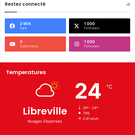
Restez connecté
2 904
1 000
Fans
Followers
0
1 000
Subscribers
Followers
Temperatures
24
℃
Libreville
26º - 24º
79%
2.91 km/h
Nuages Dispersés