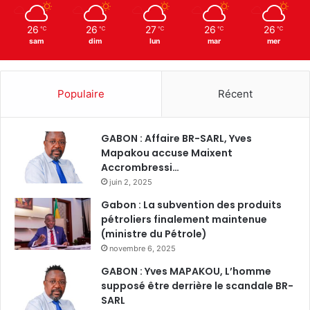
26
26
27
26
26
℃
℃
℃
℃
℃
sam
dim
lun
mar
mer
Populaire
Récent
GABON : Affaire BR-SARL, Yves
Mapakou accuse Maixent
Accrombressi…
juin 2, 2025
Gabon : La subvention des produits
pétroliers finalement maintenue
(ministre du Pétrole)
novembre 6, 2025
GABON : Yves MAPAKOU, L’homme
supposé être derrière le scandale BR-
SARL