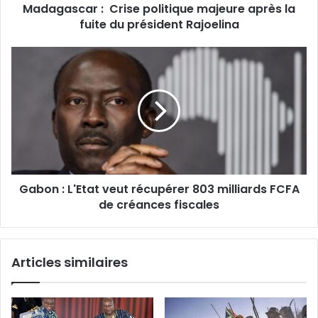
Madagascar : Crise politique majeure après la
président
Rajoelina
fuite du président Rajoelina
Gabon
:
L'Etat
veut
récupérer
803
milliards
FCFA
de
Gabon : L'Etat veut récupérer 803 milliards FCFA
créances
fiscales
de créances fiscales
Articles similaires