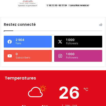
Restez connecté
2 904
1 000
Fans
Followers
0
1 000
Subscribers
Followers
Temperatures
26
℃