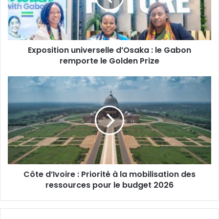
Gabon
remporte
le
Golden
Exposition universelle d’Osaka : le Gabon
Prize
remporte le Golden Prize
Côte
d’Ivoire
:
Priorité
à
la
mobilisation
des
ressources
Côte d’Ivoire : Priorité à la mobilisation des
pour
le
ressources pour le budget 2026
budget
2026