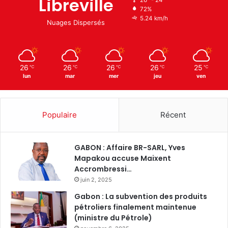
Libreville
26º - 24º
72%
5.24 km/h
Nuages Dispersés
26
26
26
26
25
℃
℃
℃
℃
℃
lun
mar
mer
jeu
ven
Populaire
Récent
GABON : Affaire BR-SARL, Yves
Mapakou accuse Maixent
Accrombressi…
juin 2, 2025
Gabon : La subvention des produits
pétroliers finalement maintenue
(ministre du Pétrole)