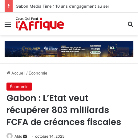
Gabon Media Time : 10 ans d’engagement au service de l’information
Menu
R
Accueil
/
Économie
Économie
Gabon : L’Etat veut
récupérer 803 milliards
FCFA de créances fiscales
Envoyer
Aldo
octobre 14, 2025