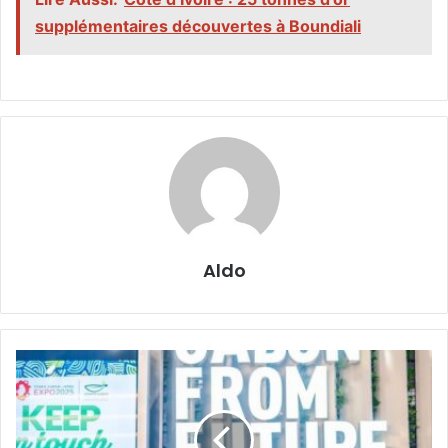
supplémentaires découvertes à Boundiali
Aldo
Exposition
universelle
d’Osaka
:
le