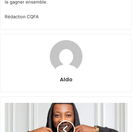
le gagner ensemble.
Rédaction CQFA
Aldo
GABON
:
Chambre
à
Louer,