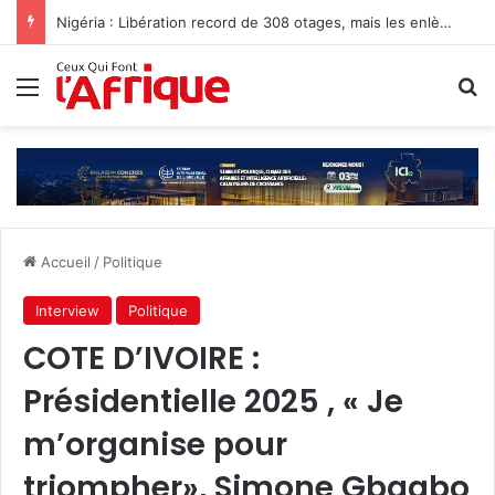
Nigéria : Libération record de 308 otages, mais les enlèvements perdurent
Menu
R
Accueil
/
Politique
Interview
Politique
COTE D’IVOIRE :
Présidentielle 2025 , « Je
m’organise pour
triompher», Simone Gbagbo