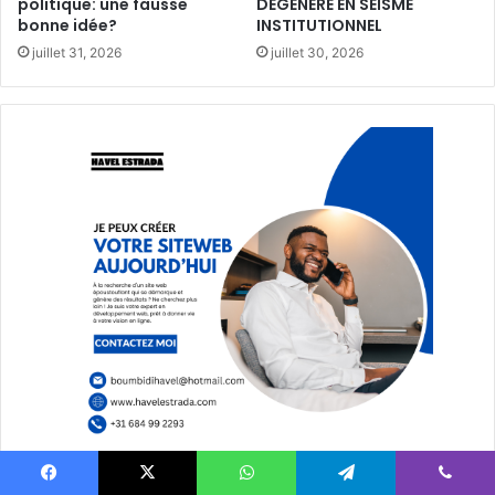
politique: une fausse
DÉGÉNÈRE EN SÉISME
bonne idée?
INSTITUTIONNEL
juillet 31, 2026
juillet 30, 2026
Facebook
X
WhatsApp
Telegram
Viber