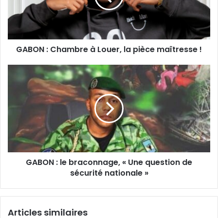
la
pièce
maîtresse !
GABON : Chambre à Louer, la pièce maîtresse !
GABON
:
le
braconnage,
« Une
question
de
sécurité
nationale »
GABON : le braconnage, « Une question de
sécurité nationale »
Articles similaires