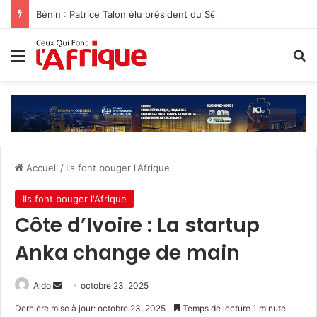
Bénin : Patrice Talon élu président du Sénat‎
Menu
R
Accueil
/
Ils font bouger l'Afrique
Ils font bouger l'Afrique
Côte d’Ivoire : La startup
Anka change de main
Envoyer
Aldo
octobre 23, 2025
un
Dernière mise à jour: octobre 23, 2025
Temps de lecture 1 minute