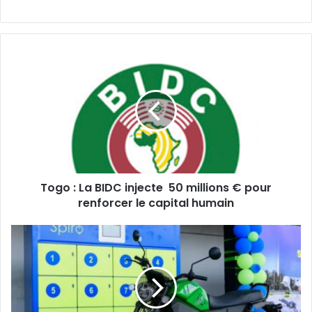
Togo
:
La
BIDC
injecte
50
millions
€
pour
Togo : La BIDC injecte 50 millions € pour
renforcer
le
renforcer le capital humain
capital
humain
Spiro,
pionnier
de
la
mobilité
électrique