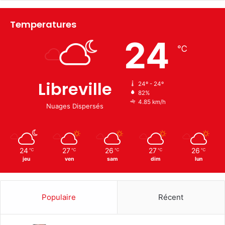
Temperatures
24
℃
Libreville
24º - 24º
82%
4.85 km/h
Nuages Dispersés
24
27
26
27
26
℃
℃
℃
℃
℃
jeu
ven
sam
dim
lun
Populaire
Récent