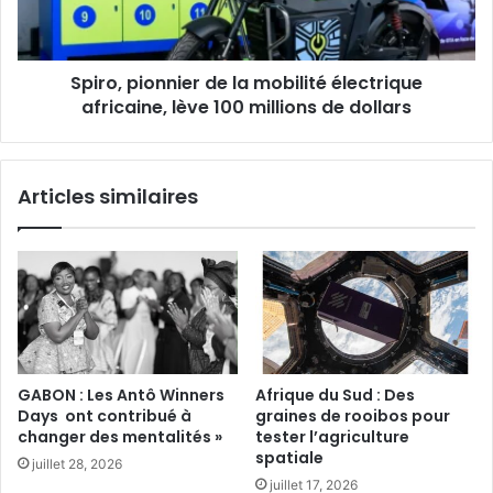
africaine,
lève
100
Spiro, pionnier de la mobilité électrique
millions
de
africaine, lève 100 millions de dollars
dollars
Articles similaires
GABON : Les Antô Winners
Afrique du Sud : Des
Days ont contribué à
graines de rooibos pour
changer des mentalités »
tester l’agriculture
spatiale‎
juillet 28, 2026
juillet 17, 2026