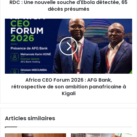
RDC : Une nouvelle souche d'Ebola détectée, 65
présumés
décès présumés
Africa
CEO
Forum
2026
:
AFG
Bank,
rétrospective
de
Africa CEO Forum 2026 : AFG Bank,
son
ambition
rétrospective de son ambition panafricaine à
panafricaine
Kigali
à
Kigali
Articles similaires