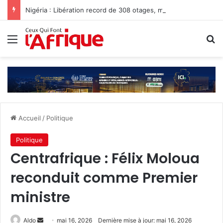
Nigéria : Libération record de 308 otages, mais les enlèvements perdurent
Menu
R
Accueil
/
Politique
Politique
Centrafrique : Félix Moloua
reconduit comme Premier
ministre
Envoyer
Aldo
mai 16, 2026
Dernière mise à jour: mai 16, 2026