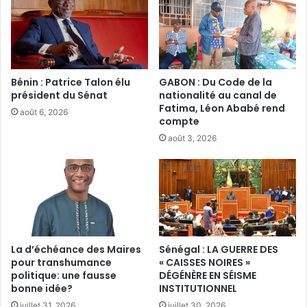
Bénin : Patrice Talon élu
GABON : Du Code de la
président du Sénat‎
nationalité au canal de
Fatima, Léon Ababé rend
août 6, 2026
compte
août 3, 2026
La d’échéance des Maires
Sénégal : LA GUERRE DES
pour transhumance
« CAISSES NOIRES »
politique: une fausse
DÉGÉNÈRE EN SÉISME
bonne idée?
INSTITUTIONNEL
juillet 31, 2026
juillet 30, 2026