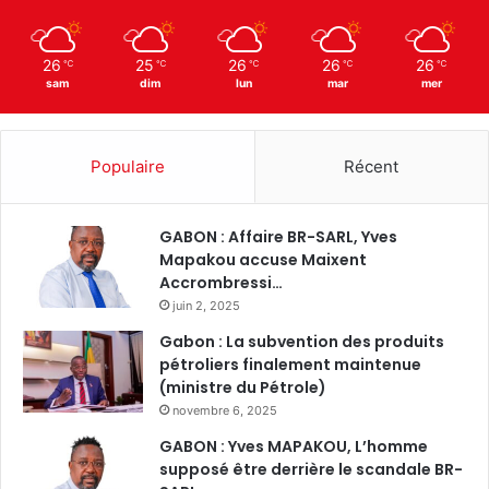
26
25
26
26
26
℃
℃
℃
℃
℃
sam
dim
lun
mar
mer
Populaire
Récent
GABON : Affaire BR-SARL, Yves
Mapakou accuse Maixent
Accrombressi…
juin 2, 2025
Gabon : La subvention des produits
pétroliers finalement maintenue
(ministre du Pétrole)
novembre 6, 2025
GABON : Yves MAPAKOU, L’homme
supposé être derrière le scandale BR-