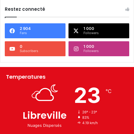
Restez connecté
2 904
1 000
Fans
Followers
0
1 000
Subscribers
Followers
Temperatures
23
℃
Libreville
26º - 23º
83%
4.19 km/h
Nuages Dispersés