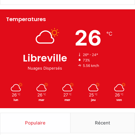
Temperatures
26
℃
Libreville
26º - 24º
73%
5.56 km/h
Nuages Dispersés
26
26
27
25
26
℃
℃
℃
℃
℃
lun
mar
mer
jeu
ven
Populaire
Récent