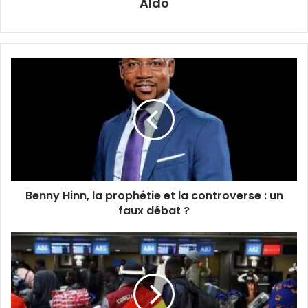
Aldo
Benny
Hinn,
la
prophétie
et
la
controverse
:
un
Benny Hinn, la prophétie et la controverse : un
faux
débat
faux débat ?
?
Xénophobie
en
Afrique
du
Sud