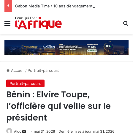
Gabon Media Time : 10 ans d’engagement au service de l’information
Menu
R
Accueil
/
Portrait-parcours
Portrait-parcours
Bénin : Elvire Toupe,
l’officière qui veille sur le
président‎‎
Envoyer
Aldo
mai 31, 2026
Dernière mise à jour: mai 31, 2026