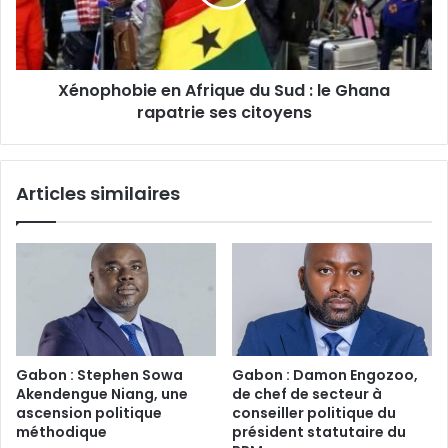
:
le
Ghana
rapatrie
Xénophobie en Afrique du Sud : le Ghana
ses
citoyens‎
rapatrie ses citoyens‎
Articles similaires
Gabon : Stephen Sowa
Gabon : Damon Engozoo,
Akendengue Niang, une
de chef de secteur à
ascension politique
conseiller politique du
méthodique‎
président statutaire du