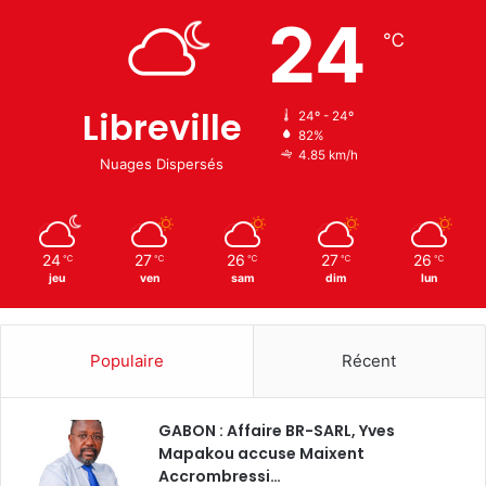
24
℃
Libreville
24º - 24º
82%
4.85 km/h
Nuages Dispersés
24
27
26
27
26
℃
℃
℃
℃
℃
jeu
ven
sam
dim
lun
Populaire
Récent
GABON : Affaire BR-SARL, Yves
Mapakou accuse Maixent
Accrombressi…