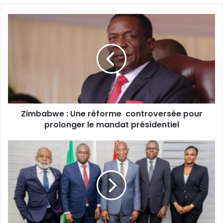
Zimbabwe
:
Une
réforme
controversée
pour
prolonger
le
mandat
Zimbabwe : Une réforme controversée pour
présidentiel
prolonger le mandat présidentiel
Guinée
:
Le
FAGACE
renforce
son
partenariat
avec