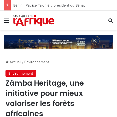
Bénin : Patrice Talon élu président du Sénat‎
Menu
R
Accueil
/
Environnement
Environnement
Zámba Heritage, une
initiative pour mieux
valoriser les forêts
africaines