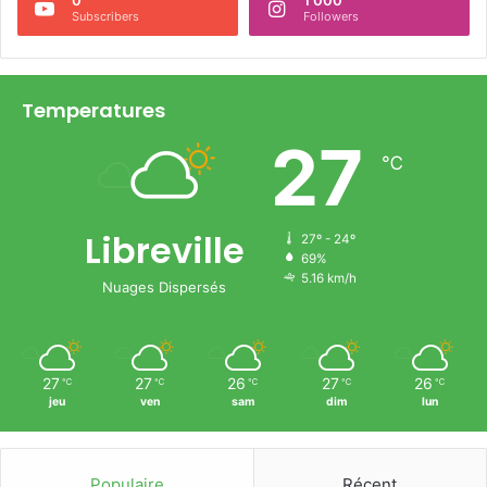
Subscribers
Followers
Temperatures
27
℃
Libreville
27º - 24º
69%
5.16 km/h
Nuages Dispersés
27
27
26
27
26
℃
℃
℃
℃
℃
jeu
ven
sam
dim
lun
Populaire
Récent