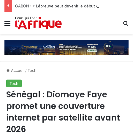
GABON : « L’épreuve peut devenir le début d’une vie nouvelle » Jonathan Diamant Boukinda
Menu
R
Accueil
/
Tech
Tech
Sénégal : Diomaye Faye
promet une couverture
internet par satellite avant
2026