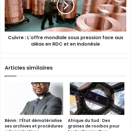
sous
pression
face
aux
aléas
Cuivre : L'offre mondiale sous pression face aux
en
RDC
aléas en RDC et en Indonésie
et
en
Indonésie
Articles similaires
Bénin : l’État dématérialise
Afrique du Sud : Des
ses archives et procédures
graines de rooibos pour