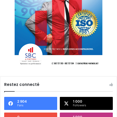
Restez connecté
2 904
1 000
Fans
Followers
0
1 000