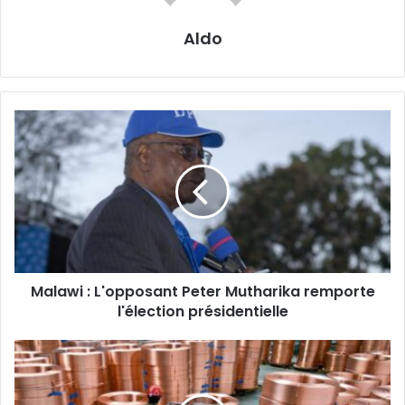
Aldo
Malawi
:
L'opposant
Peter
Mutharika
remporte
l'élection
présidentielle
Malawi : L'opposant Peter Mutharika remporte
l'élection présidentielle
Cuivre
:
L'offre
mondiale