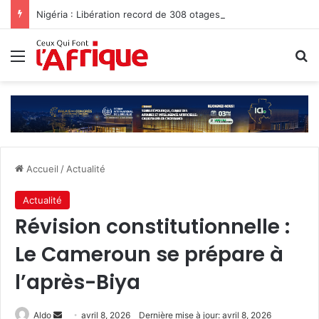
Nigéria : Libération record de 308 otages, mais les enlèvements perdurent
Menu
R
Accueil
/
Actualité
Actualité
Révision constitutionnelle :
Le Cameroun se prépare à
l’après-Biya
Envoyer
Aldo
avril 8, 2026
Dernière mise à jour: avril 8, 2026