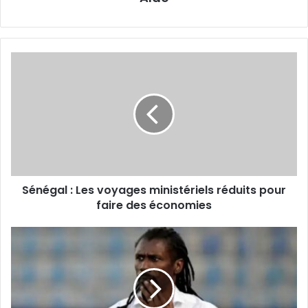
Sénégal
:
Les
voyages
ministériels
réduits
pour
faire
des
Sénégal : Les voyages ministériels réduits pour
économies
faire des économies
Football
:
Aliou
Cissé
prend
les