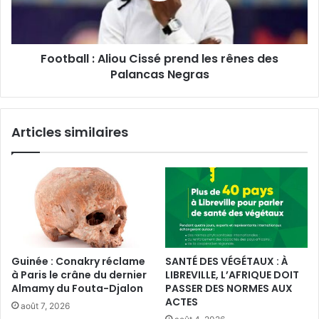
rênes
des
Palancas
Football : Aliou Cissé prend les rênes des
Negras
Palancas Negras
Articles similaires
Guinée : Conakry réclame
SANTÉ DES VÉGÉTAUX : À
à Paris le crâne du dernier
LIBREVILLE, L’AFRIQUE DOIT
Almamy du Fouta-Djalon
PASSER DES NORMES AUX
ACTES
août 7, 2026