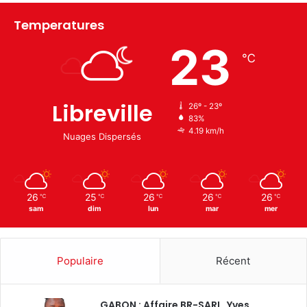
Temperatures
23
℃
Libreville
26º - 23º
83%
4.19 km/h
Nuages Dispersés
26
25
26
26
26
℃
℃
℃
℃
℃
sam
dim
lun
mar
mer
Populaire
Récent
GABON : Affaire BR-SARL, Yves