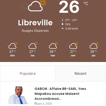
26
℃
Libreville
27º - 24º
74%
3.48 km/h
Nuages Dispersés
27
27
26
27
26
℃
℃
℃
℃
℃
dim
lun
mar
mer
jeu
Populaire
Récent
GABON : Affaire BR-SARL, Yves
Mapakou accuse Maixent
Accrombressi…
juin 2, 2025