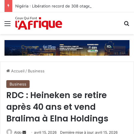
Nigéria : Libération record de 308 otages, mais les enlèvements perdurent
Menu
R
Accueil
/
Business
Business
RDC : Heineken se retire
après 40 ans et vend
Bralima à Elna Holdings
Envoyer
Aldo
avril 15, 2026
Dernière mise à jour: avril 15, 2026