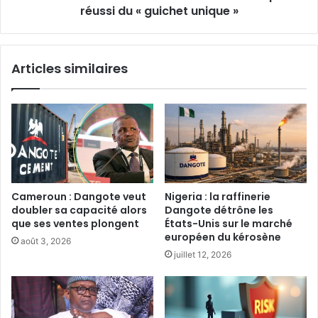
guichet
réussi du « guichet unique »
unique
»
Articles similaires
Cameroun : Dangote veut
‎Nigeria : la raffinerie
doubler sa capacité alors
Dangote détrône les
que ses ventes plongent‎
États-Unis sur le marché
européen du kérosène‎
août 3, 2026
juillet 12, 2026