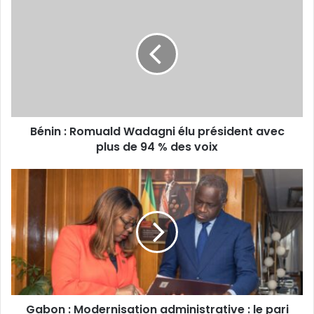
:
Romuald
Wadagni
élu
président
avec
plus
de
Bénin : Romuald Wadagni élu président avec
94
%
plus de 94 % des voix
des
voix
Gabon
:
Modernisation
administrative
:
le
pari
réussi
du
Gabon : Modernisation administrative : le pari
«