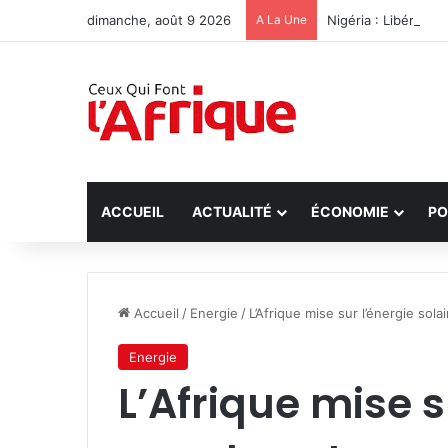
dimanche, août 9 2026
A La Une
Nigéria : Libérati
ACCUEIL
ACTUALITÉ
ÉCONOMIE
PO
Accueil
/
Energie
/
L’Afrique mise sur l’énergie so
Energie
L’Afrique mise s