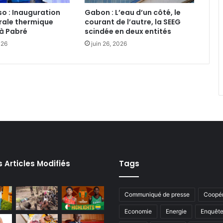
so : Inauguration
‎Gabon : L’eau d’un côté, le
rale thermique
courant de l’autre, la SEEG
à Pabré
scindée en deux entités
026
juin 26, 2026
s Articles Modifiés
Tags
Communiqué de presse
Coopér
Economie
Energie
Enquêt