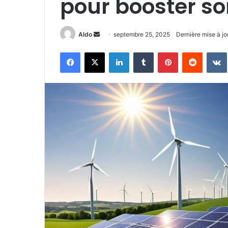
pour booster s
Envoyer
Aldo
septembre 25, 2025
Dernière mise à j
un
Facebook
X
Linkedin
Tumblr
Pinterest
Reddit
courriel