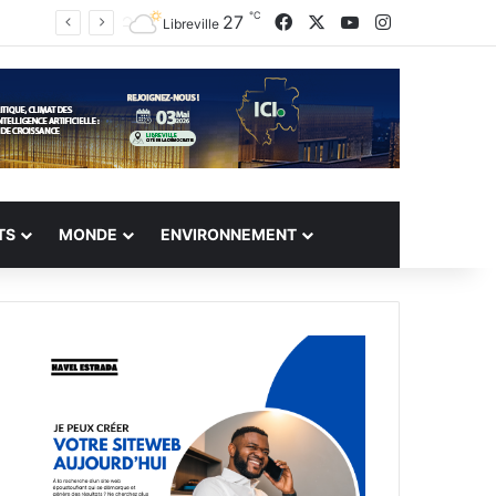
℃
Facebook
X
YouTube
Instagram
27
Libreville
TS
MONDE
ENVIRONNEMENT