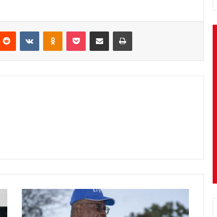
nterest
Reddit
VKontakte
Odnoklassniki
Pocket
Partager par email
Imprimer
Malawi
:
L'opposant