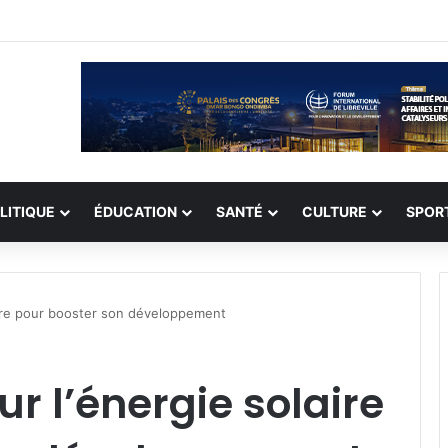
on record de 308 otages, mais les enlèvements perdurent
LITIQUE
ÉDUCATION
SANTÉ
CULTURE
SPOR
laire pour booster son développement
ur l’énergie solaire