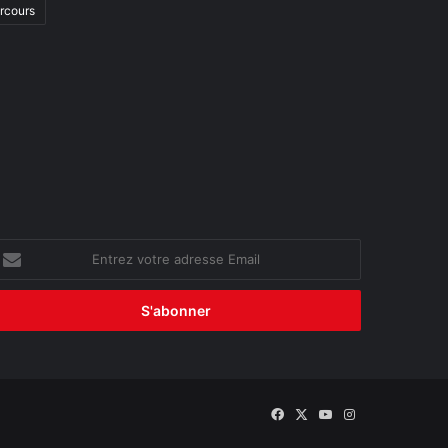
arcours
ntrez
otre
dresse
mail
Facebook
X
YouTube
Instagram