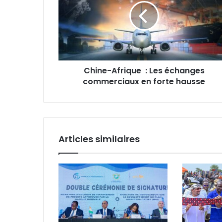
Les
échanges
commerciaux
en
forte
hausse
‎Chine-Afrique : Les échanges
commerciaux en forte hausse
Articles similaires