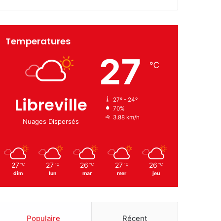
Temperatures
27
℃
Libreville
27º - 24º
70%
3.88 km/h
Nuages Dispersés
27
27
26
27
26
℃
℃
℃
℃
℃
dim
lun
mar
mer
jeu
Populaire
Récent