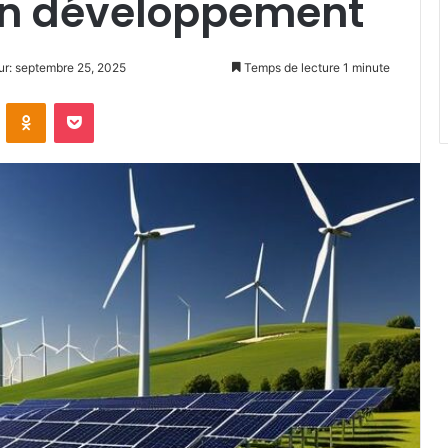
on développement
our: septembre 25, 2025
Temps de lecture 1 minute
VKontakte
Odnoklassniki
Pocket