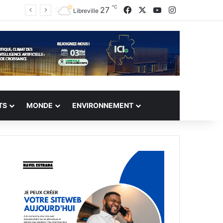
℃
Facebook
X
YouTube
Instagram
27
Libreville
TS
MONDE
ENVIRONNEMENT