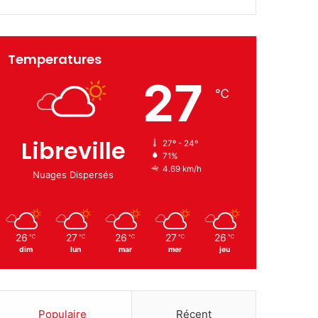
Temperatures
27
℃
Libreville
27º - 24º
71%
4.69 km/h
Nuages Dispersés
26
27
26
27
26
℃
℃
℃
℃
℃
dim
lun
mar
mer
jeu
Populaire
Récent