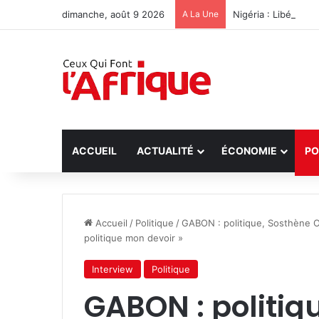
dimanche, août 9 2026
A La Une
Nigéria : Libérati
ACCUEIL
ACTUALITÉ
ÉCONOMIE
PO
Accueil
/
Politique
/
GABON : politique, Sosthène O
politique mon devoir »
Interview
Politique
GABON : politiq