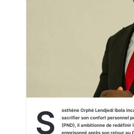
S
osthène Orphé Lendjedi Ibola inca
sacrifier son confort personnel p
(PND), il ambitionne de redéfinir 
emprisonné après son retour au G