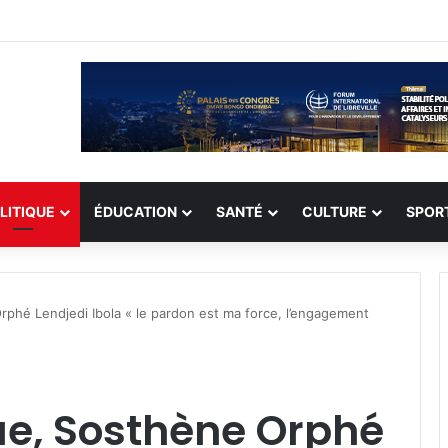
on record de 308 otages, mais les enlèvements perdurent
LITIQUE
ÉDUCATION
SANTÉ
CULTURE
SPOR
rphé Lendjedi Ibola « le pardon est ma force, l’engagement
ue, Sosthène Orphé