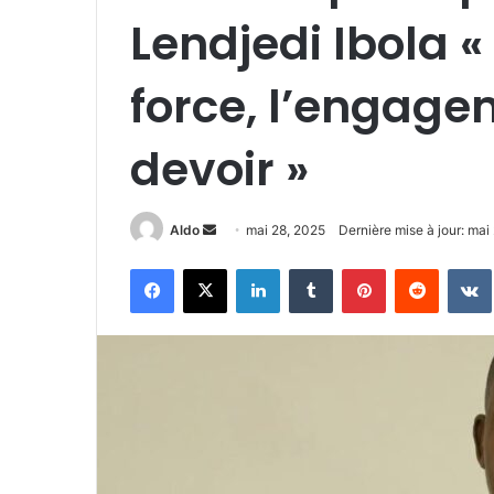
Lendjedi Ibola 
force, l’engage
devoir »
Envoyer
Aldo
mai 28, 2025
Dernière mise à jour: mai
un
Facebook
X
Linkedin
Tumblr
Pinterest
Reddit
courriel