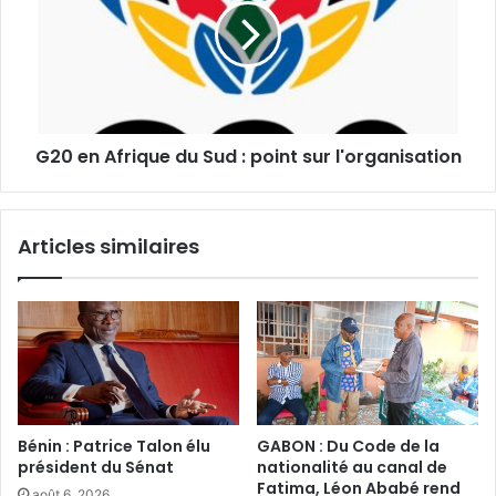
du
Sud
:
point
sur
l'organisation
G20 en Afrique du Sud : point sur l'organisation
Articles similaires
Bénin : Patrice Talon élu
GABON : Du Code de la
président du Sénat‎
nationalité au canal de
Fatima, Léon Ababé rend
août 6, 2026