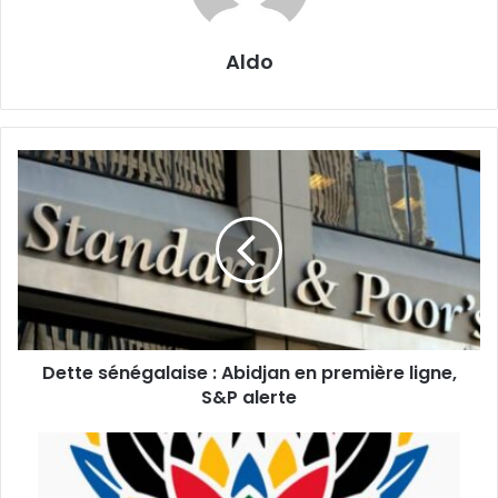
Aldo
Dette
sénégalaise
:
Abidjan
en
première
ligne,
S&P
alerte
Dette sénégalaise : Abidjan en première ligne,
S&P alerte
G20
en
Afrique