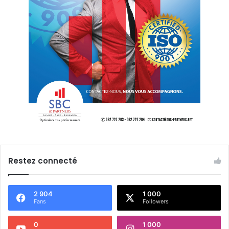
Restez connecté
2 904
1 000
Fans
Followers
0
1 000