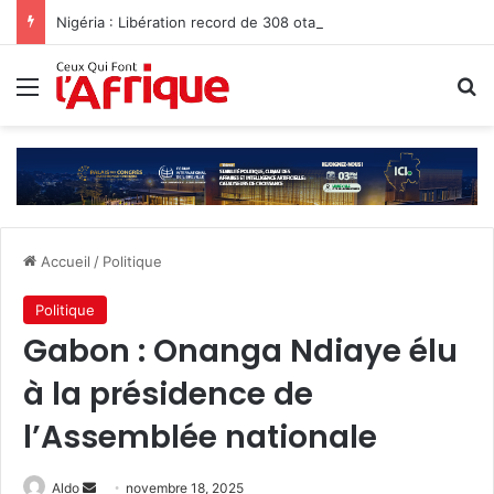
Nigéria : Libération record de 308 otages, mais les enlèvements perdurent
Menu
R
Accueil
/
Politique
Politique
‎Gabon : Onanga Ndiaye élu
à la présidence de
l’Assemblée nationale
Envoyer
Aldo
novembre 18, 2025