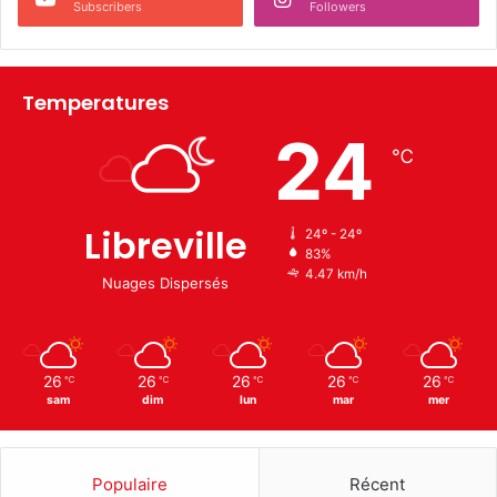
Subscribers
Followers
Temperatures
24
℃
Libreville
24º - 24º
83%
4.47 km/h
Nuages Dispersés
26
26
26
26
26
℃
℃
℃
℃
℃
sam
dim
lun
mar
mer
Populaire
Récent