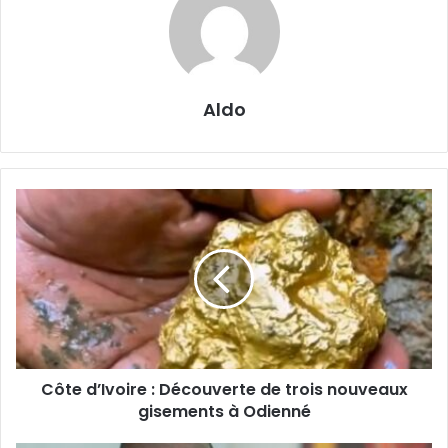
Aldo
Côte
d’Ivoire
:
Découverte
de
trois
nouveaux
gisements
à
Côte d’Ivoire : Découverte de trois nouveaux
Odienné‎
gisements à Odienné‎