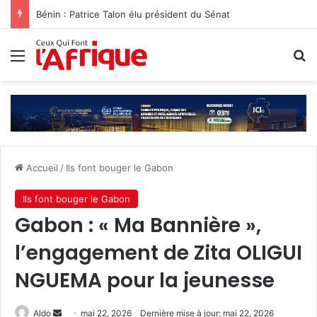
Bénin : Patrice Talon élu président du Sénat‎
Menu
R
Accueil
/
Ils font bouger le Gabon
Ils font bouger le Gabon
Gabon : « Ma Bannière »,
l’engagement de Zita OLIGUI
NGUEMA pour la jeunesse
Envoyer
Aldo
mai 22, 2026
Dernière mise à jour: mai 22, 2026