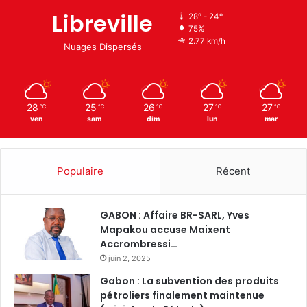
Libreville
28º - 24º
75%
2.77 km/h
Nuages Dispersés
28
25
26
27
27
℃
℃
℃
℃
℃
ven
sam
dim
lun
mar
Populaire
Récent
GABON : Affaire BR-SARL, Yves
Mapakou accuse Maixent
Accrombressi…
juin 2, 2025
Gabon : La subvention des produits
pétroliers finalement maintenue