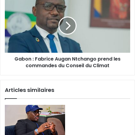
Gabon
:
Fabrice
Augan
Ntchango
prend
les
commandes
du
Gabon : Fabrice Augan Ntchango prend les
Conseil
du
commandes du Conseil du Climat
Climat
Articles similaires