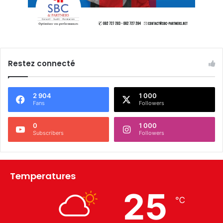
Restez connecté
2 904
1 000
Fans
Followers
0
1 000
Subscribers
Followers
Temperatures
25
℃