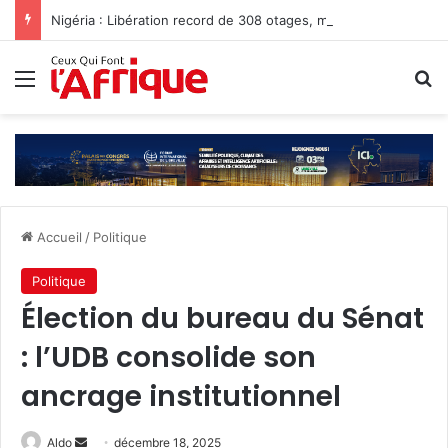
Nigéria : Libération record de 308 otages, mais les enlèvements perdurent
Menu
R
Accueil
/
Politique
Politique
Élection du bureau du Sénat
: l’UDB consolide son
ancrage institutionnel
Envoyer
Aldo
décembre 18, 2025