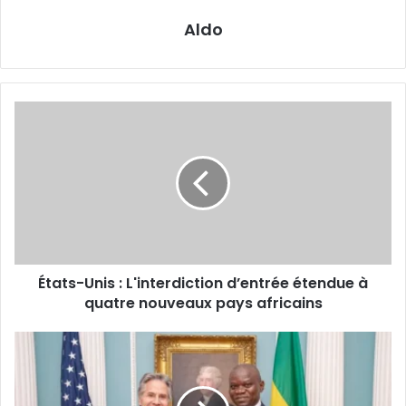
Aldo
États-
Unis
:
L'interdiction
d’entrée
étendue
à
quatre
nouveaux
États-Unis : L'interdiction d’entrée étendue à
pays
africains
quatre nouveaux pays africains
Gabon
:
Ajustement
réciproque