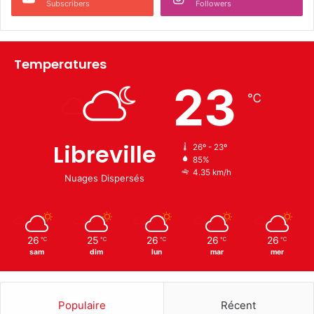
Subscribers
Followers
Temperatures
23
℃
Libreville
26º - 23º
85%
4.35 km/h
Nuages Dispersés
26
25
26
26
26
℃
℃
℃
℃
℃
sam
dim
lun
mar
mer
Populaire
Récent