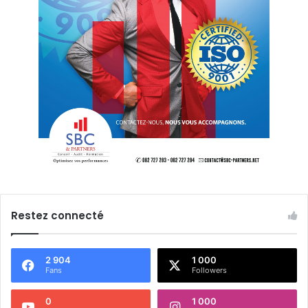
Restez connecté
2 904
1 000
Fans
Followers
0
1 000