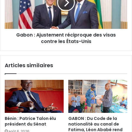
des
visas
contre
les
États-
Gabon : Ajustement réciproque des visas
Unis
contre les États-Unis
Articles similaires
Bénin : Patrice Talon élu
GABON : Du Code de la
président du Sénat‎
nationalité au canal de
Fatima, Léon Ababé rend
août 6, 2026