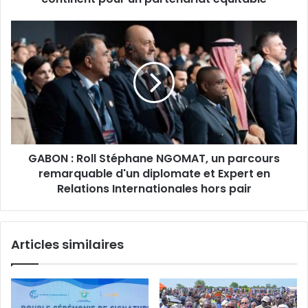
GABON
:
Roll
Stéphane
NGOMAT,
un
parcours
remarquable
d'un
GABON : Roll Stéphane NGOMAT, un parcours
diplomate
et
remarquable d'un diplomate et Expert en
Expert
Relations Internationales hors pair
en
Relations
Internationales
Articles similaires
hors
pair