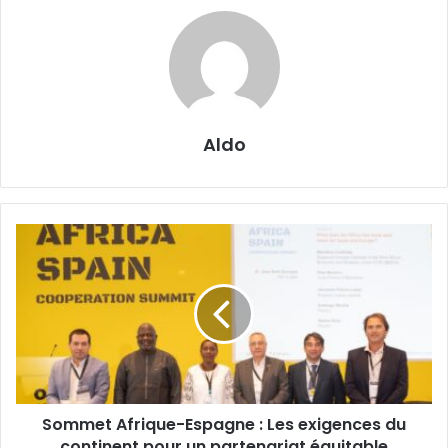
Aldo
Sommet
Afrique-
Espagne :
Les
exigences
du
continent
pour
un
Sommet Afrique-Espagne : Les exigences du
partenariat
équitable
continent pour un partenariat équitable