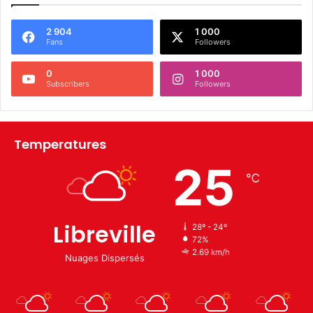
2 904
1 000
Fans
Followers
0
1 000
Subscribers
Followers
Temperatures
25
℃
Libreville
28º - 24º
72%
2.69 km/h
Nuages Dispersés