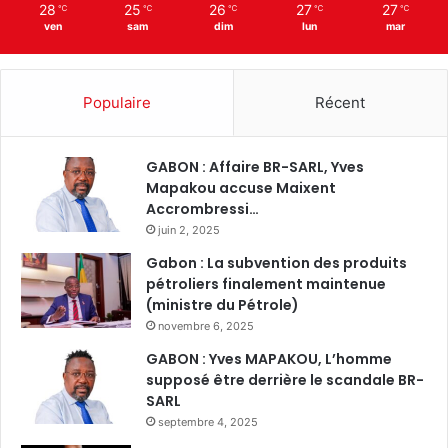
28
25
26
27
27
℃
℃
℃
℃
℃
ven
sam
dim
lun
mar
Populaire
Récent
GABON : Affaire BR-SARL, Yves
Mapakou accuse Maixent
Accrombressi…
juin 2, 2025
Gabon : La subvention des produits
pétroliers finalement maintenue
(ministre du Pétrole)
novembre 6, 2025
GABON : Yves MAPAKOU, L’homme
supposé être derrière le scandale BR-
SARL
septembre 4, 2025