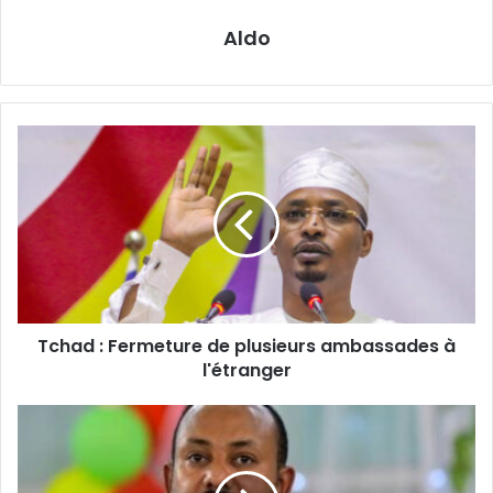
Aldo
Tchad
:
Fermeture
de
plusieurs
ambassades
à
l'étranger
Tchad : Fermeture de plusieurs ambassades à
l'étranger
Climat
:
L’Afrique
vise