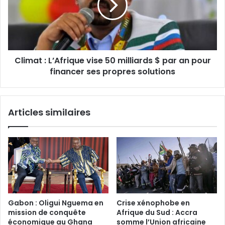
50
milliards
$
par
an
Climat : L’Afrique vise 50 milliards $ par an pour
pour
financer
financer ses propres solutions
ses
propres
solutions
Articles similaires
Gabon : Oligui Nguema en
Crise xénophobe en
mission de conquête
Afrique du Sud : Accra
économique au Ghana‎
somme l’Union africaine