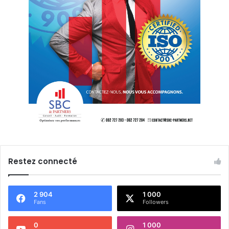
Restez connecté
2 904
1 000
Fans
Followers
0
1 000