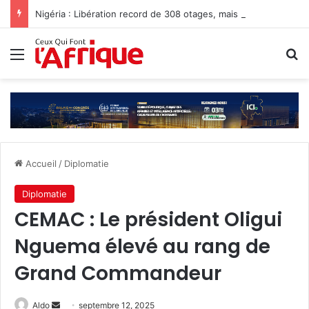
Nigéria : Libération record de 308 otages, mais les enlèvements perdurent
Menu
R
Accueil
/
Diplomatie
Diplomatie
CEMAC : Le président Oligui
Nguema élevé au rang de
Grand Commandeur
Envoyer
Aldo
septembre 12, 2025