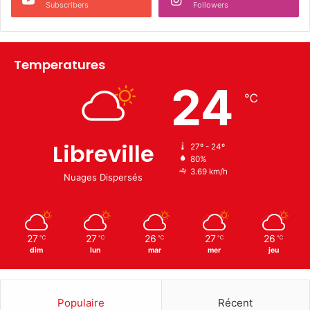
Subscribers
Followers
Temperatures
24
℃
Libreville
27º - 24º
80%
3.69 km/h
Nuages Dispersés
27
27
26
27
26
℃
℃
℃
℃
℃
dim
lun
mar
mer
jeu
Populaire
Récent