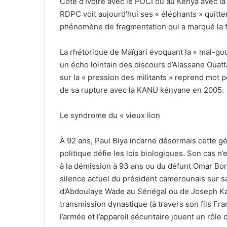
Côte d’Ivoire avec le PDCI ou au Kenya avec l
RDPC voit aujourd’hui ses « éléphants » quitt
phénomène de fragmentation qui a marqué la
La rhétorique de Maïgari évoquant la « mal-go
un écho lointain des discours d’Alassane Ouatta
sur la « pression des militants » reprend mot po
de sa rupture avec la KANU kényane en 2005.
Le syndrome du « vieux lion
À 92 ans, Paul Biya incarne désormais cette gé
politique défie les lois biologiques. Son cas n
à la démission à 93 ans ou du défunt Omar Bo
silence actuel du président camerounais sur s
d’Abdoulaye Wade au Sénégal ou de Joseph Ka
transmission dynastique (à travers son fils Fr
l’armée et l’appareil sécuritaire jouent un rôle 