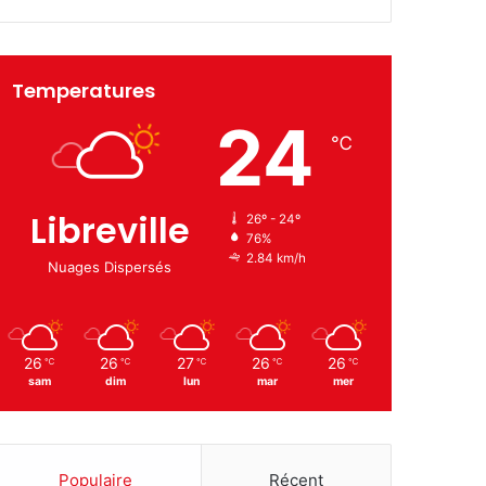
Temperatures
24
℃
Libreville
26º - 24º
76%
2.84 km/h
Nuages Dispersés
26
26
27
26
26
℃
℃
℃
℃
℃
sam
dim
lun
mar
mer
Populaire
Récent