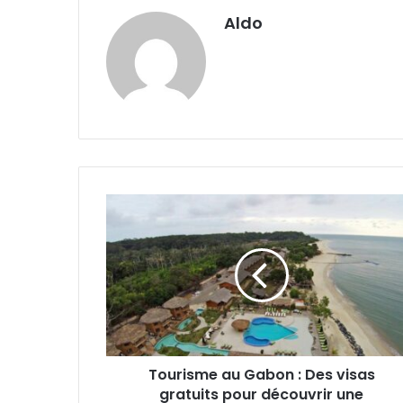
Aldo
Tourisme
au
Gabon :
Des
visas
gratuits
pour
découvrir
une
Tourisme au Gabon : Des visas
biodiversité
exceptionnelle
gratuits pour découvrir une