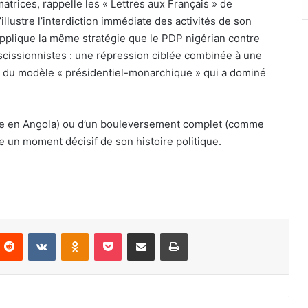
trices, rappelle les « Lettres aux Français » de
lustre l’interdiction immédiate des activités de son
pplique la même stratégie que le PDP nigérian contre
 scissionnistes : une répression ciblée combinée à une
es du modèle « présidentiel-monarchique » qui a dominé
omme en Angola) ou d’un bouleversement complet (comme
e un moment décisif de son histoire politique.
nterest
Reddit
VKontakte
Odnoklassniki
Pocket
Partager par email
Imprimer