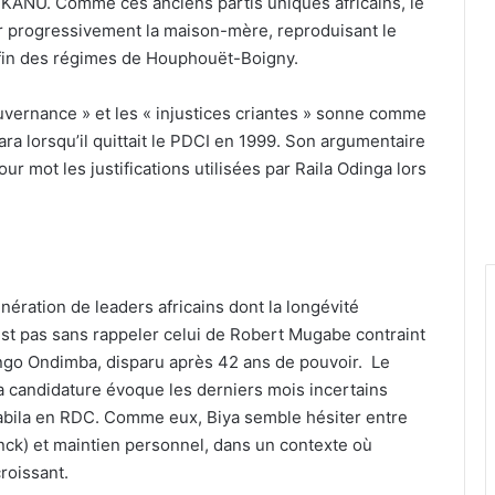
a KANU. Comme ces anciens partis uniques africains, le
er progressivement la maison-mère, reproduisant le
 fin des régimes de Houphouët-Boigny.
uvernance » et les « injustices criantes » sonne comme
ra lorsqu’il quittait le PDCI en 1999. Son argumentaire
ur mot les justifications utilisées par Raila Odinga lors
nération de leaders africains dont la longévité
’est pas sans rappeler celui de Robert Mugabe contraint
ngo Ondimba, disparu après 42 ans de pouvoir. Le
a candidature évoque les derniers mois incertains
bila en RDC. Comme eux, Biya semble hésiter entre
anck) et maintien personnel, dans un contexte où
croissant.