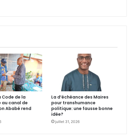
 Code de la
La d’échéance des Maires
é au canal de
pour transhumance
on Ababé rend
politique: une fausse bonne
idée?
6
juillet 31, 2026