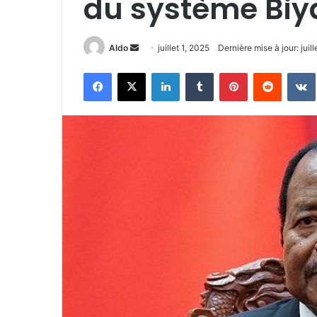
du système Biy
Envoyer
Aldo
juillet 1, 2025
Dernière mise à jour: juill
un
Facebook
X
Linkedin
Tumblr
Pinterest
Reddit
courriel