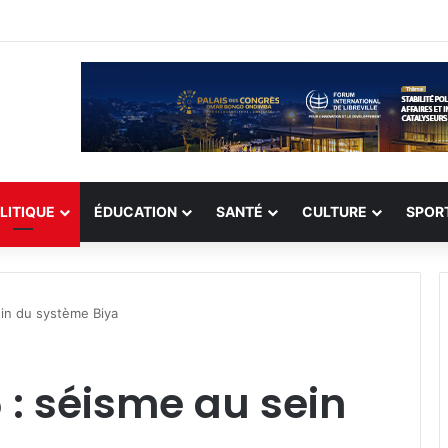
record de 308 otages, mais les enlèvements perdurent
LITIQUE
ÉDUCATION
SANTÉ
CULTURE
SPOR
in du système Biya
: séisme au sein