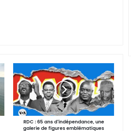
RDC
:
65
ans
d'indépendance,
une
galerie
de
figures
RDC : 65 ans d'indépendance, une
emblématiques
galerie de figures emblématiques