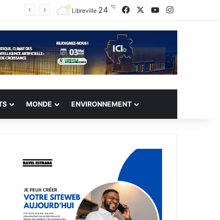
℃
Facebook
X
YouTube
Instagram
24
Libreville
TS
MONDE
ENVIRONNEMENT