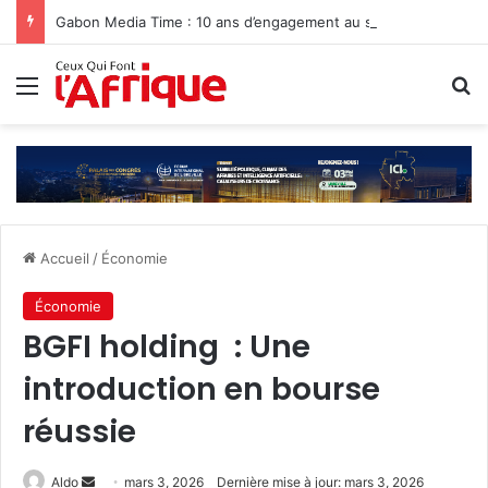
Gabon Media Time : 10 ans d’engagement au service de l’information
Menu
R
Accueil
/
Économie
Économie
BGFI holding : Une
introduction en bourse
réussie
Envoyer
Aldo
mars 3, 2026
Dernière mise à jour: mars 3, 2026