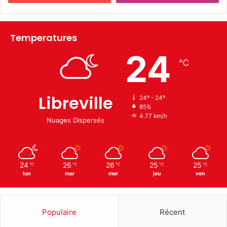
Temperatures
24
℃
Libreville
24º - 24º
85%
4.77 km/h
Nuages Dispersés
24
26
26
25
25
℃
℃
℃
℃
℃
lun
mar
mer
jeu
ven
Populaire
Récent