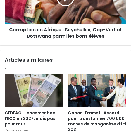
Cap-
Vert
et
Botswana
‎Corruption en Afrique : Seychelles, Cap-Vert et
parmi
les
Botswana parmi les bons élèves
bons
élèves
Articles similaires
CEDEAO : Lancement de
Gabon-Eramet : Accord
l’ECO en 2027, mais pas
pour transformer 700 000
pour tous‎
tonnes de manganèse d’ici
2031