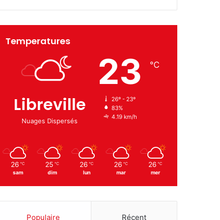
Temperatures
23
℃
Libreville
26º - 23º
83%
4.19 km/h
Nuages Dispersés
26
25
26
26
26
℃
℃
℃
℃
℃
sam
dim
lun
mar
mer
Populaire
Récent