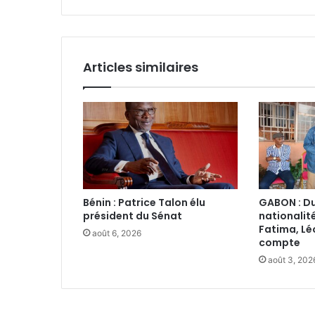
l'Est‎
Articles similaires
Bénin : Patrice Talon élu
GABON : Du
président du Sénat‎
nationalit
Fatima, Lé
août 6, 2026
compte
août 3, 202