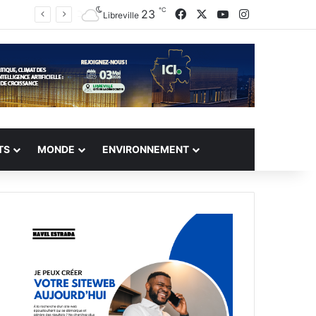
℃
Facebook
X
YouTube
Instagram
23
Libreville
TS
MONDE
ENVIRONNEMENT