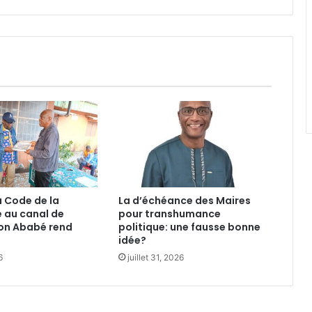
collective
 Code de la
La d’échéance des Maires
é au canal de
pour transhumance
on Ababé rend
politique: une fausse bonne
idée?
6
juillet 31, 2026