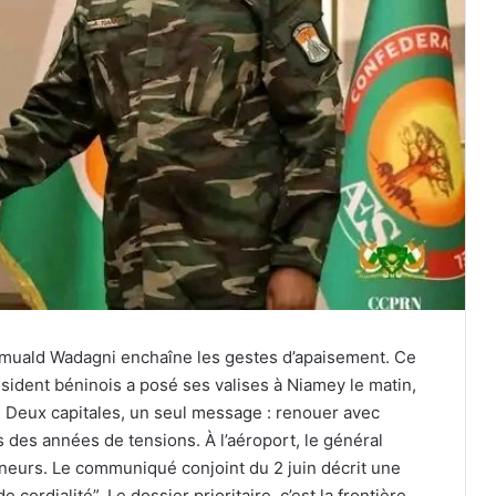
Romuald Wadagni enchaîne les gestes d’apaisement. Ce
sident béninois a posé ses valises à Niamey le matin,
 Deux capitales, un seul message : renouer avec
ès des années de tensions. À l’aéroport, le général
nneurs. Le communiqué conjoint du 2 juin décrit une
cordialité”. Le dossier prioritaire, c’est la frontière