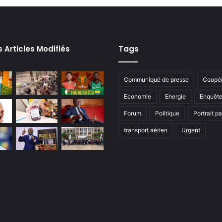
s Articles Modifiés
Tags
Communiqué de presse
Coopér
Economie
Energie
Enquêt
Forum
Politique
Portrait p
transport aérien
Urgent