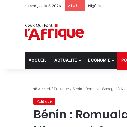
samedi, août 8 2026
A La Une
Nigéria : Libération 
ACCUEIL
ACTUALITÉ
ÉCONOMIE
PO
Accueil
/
Politique
/
‎Bénin : Romuald Wadagni à Nia
Politique
‎Bénin : Romua