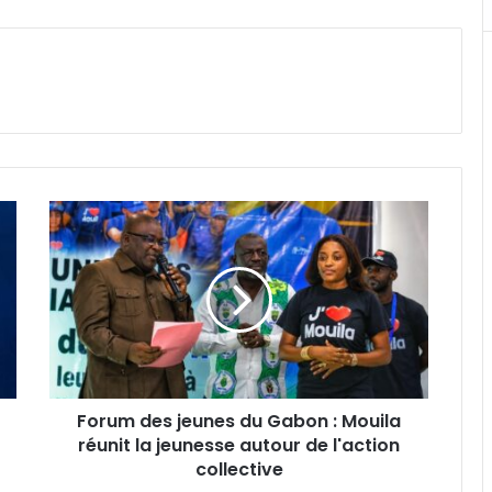
Forum
des
jeunes
du
Gabon
:
Mouila
réunit
la
Forum des jeunes du Gabon : Mouila
jeunesse
autour
réunit la jeunesse autour de l'action
de
collective
l'action