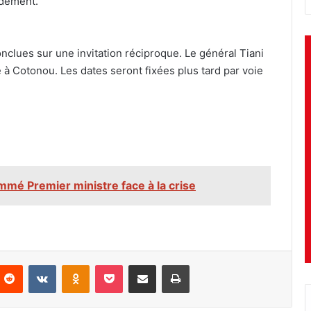
idement.
onclues sur une invitation réciproque. Le général Tiani
 à Cotonou. Les dates seront fixées plus tard par voie
mé Premier ministre face à la crise
nterest
Reddit
VKontakte
Odnoklassniki
Pocket
Partager par email
Imprimer