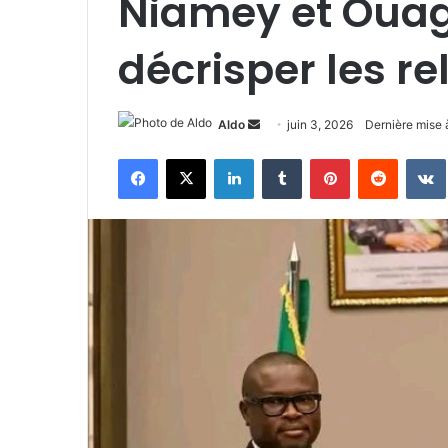
Niamey et Oua
décrisper les rel
Envoyer
Aldo
juin 3, 2026
Dernière mise à
un
Facebook
X
Linkedin
Tumblr
Pinterest
Reddit
courriel