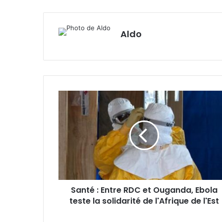
Aldo
Santé
:
Entre
RDC
et
Ouganda,
Ebola
teste
la
Santé : Entre RDC et Ouganda, Ebola
solidarité
de
teste la solidarité de l'Afrique de l'Est‎
l'Afrique
de