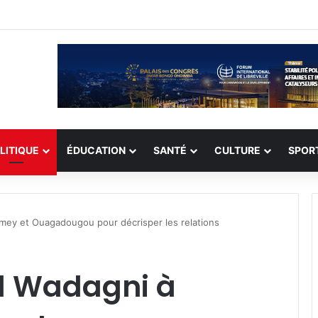
record de 308 otages, mais les enlèvements perdurent
LITIQUE
ÉDUCATION
SANTÉ
CULTURE
SPOR
mey et Ouagadougou pour décrisper les relations‎‎
ld Wadagni à