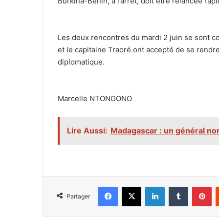
Burkina-Bénin, à l’arrêt, doit être relancée rap
‎Les deux rencontres du mardi 2 juin se sont c
et le capitaine Traoré ont accepté de se rendre
diplomatique.
‎Marcelle NTONGONO
Lire Aussi:
Madagascar : un général nom
Facebook
X
Linkedin
Tumblr
Pi
Partager