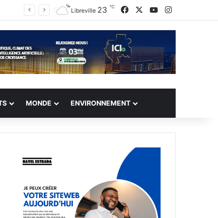
℃
Facebook
X
YouTube
Instagram
23
Libreville
TS
MONDE
ENVIRONNEMENT