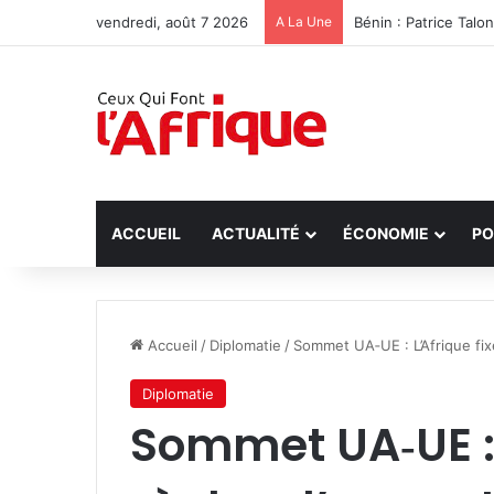
vendredi, août 7 2026
A La Une
Bénin : Patrice Talo
ACCUEIL
ACTUALITÉ
ÉCONOMIE
PO
Accueil
/
Diplomatie
/
Sommet UA‑UE : L’Afrique fixe
Diplomatie
Sommet UA‑UE : L