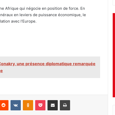
e Afrique qui négocie en position de force. En
néraux en leviers de puissance économique, le
elation avec l’Europe.
Conakry, une présence diplomatique remarquée
ne
nterest
Reddit
VKontakte
Odnoklassniki
Pocket
Partager par email
Imprimer