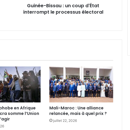
Guinée-Bissau : un coup d'État
électoral
interrompt le processus électoral
phobe en Afrique
Mali-Maroc : Une alliance
ccra somme l’Union
relancée, mais à quel prix ?‎
’agir‎
juillet 22, 2026
026