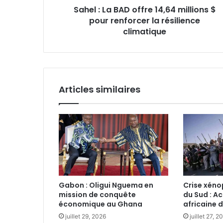
Sahel : La BAD offre 14,64 millions $
renforcer
la
pour renforcer la résilience
résilience
climatique
climatique
Articles similaires
Gabon : Oligui Nguema en
Crise xéno
mission de conquête
du Sud : A
économique au Ghana‎
africaine d
juillet 29, 2026
juillet 27, 2