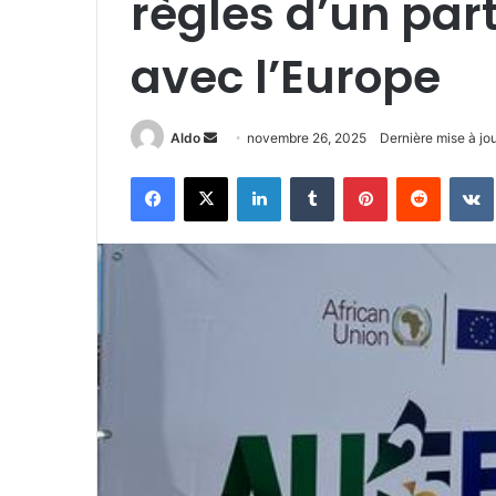
règles d’un par
avec l’Europe
Envoyer
Aldo
novembre 26, 2025
Dernière mise à jo
un
Facebook
X
Linkedin
Tumblr
Pinterest
Reddit
courriel