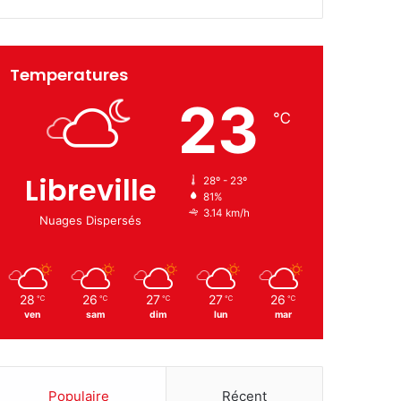
Temperatures
23
℃
Libreville
28º - 23º
81%
3.14 km/h
Nuages Dispersés
28
26
27
27
26
℃
℃
℃
℃
℃
ven
sam
dim
lun
mar
Populaire
Récent