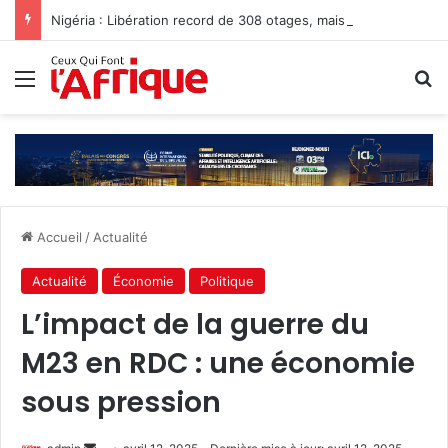
Nigéria : Libération record de 308 otages, mais les enlèvements perdurent
Menu
R
Accueil
/
Actualité
Actualité
Économie
Politique
L’impact de la guerre du
M23 en RDC : une économie
sous pression
Envoyer