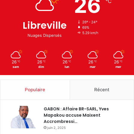
26
℃
Libreville
26º - 24º
69%
5.29 km/h
Nuages Dispersés
26
26
26
26
26
℃
℃
℃
℃
℃
sam
dim
lun
mar
mer
Populaire
Récent
GABON : Affaire BR-SARL, Yves
Mapakou accuse Maixent
Accrombressi…
juin 2, 2025