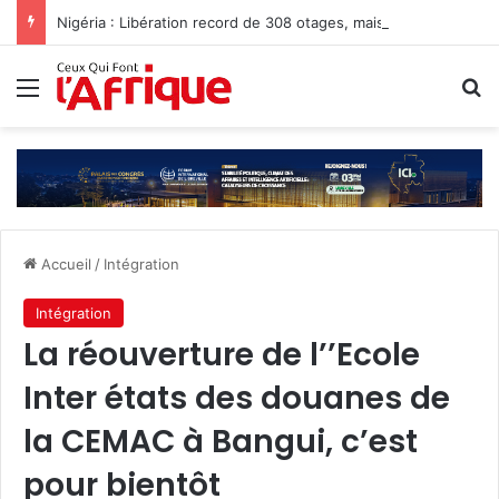
Nigéria : Libération record de 308 otages, mais les enlèvements perdurent
Menu
R
Accueil
/
Intégration
Intégration
La réouverture de l’’Ecole
Inter états des douanes de
la CEMAC à Bangui, c’est
pour bientôt