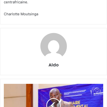
centrafricaine.
Charlotte Moutsinga
Aldo
Gabon
:
Oligui
Nguéma
préside