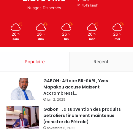
4.49 km/h
Nuages Dispersés
26
26
26
26
26
℃
℃
℃
℃
℃
sam
dim
lun
mar
mer
Populaire
Récent
GABON : Affaire BR-SARL, Yves
Mapakou accuse Maixent
Accrombressi…
juin 2, 2025
Gabon : La subvention des produits
pétroliers finalement maintenue
(ministre du Pétrole)
novembre 6, 2025