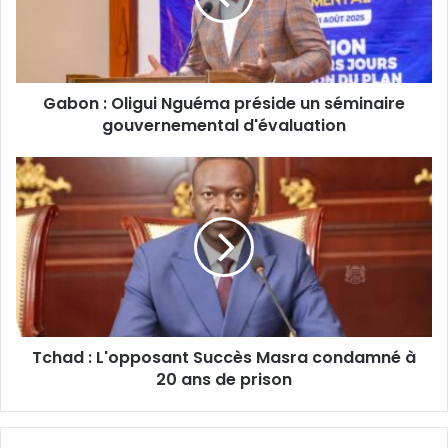
un
séminaire
gouvernemental
d'évaluation
Gabon : Oligui Nguéma préside un séminaire
gouvernemental d'évaluation
Tchad
:
L'opposant
Succès
Masra
condamné
à
20
ans
Tchad : L'opposant Succès Masra condamné à
de
prison
20 ans de prison