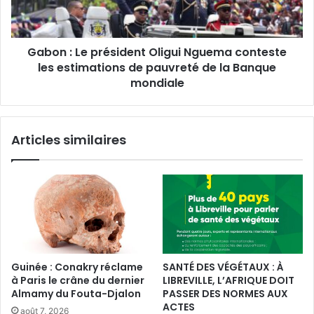
conteste
les
estimations
Gabon : Le président Oligui Nguema conteste
de
pauvreté
les estimations de pauvreté de la Banque
de
mondiale
la
Banque
mondiale
Articles similaires
Guinée : Conakry réclame
SANTÉ DES VÉGÉTAUX : À
à Paris le crâne du dernier
LIBREVILLE, L’AFRIQUE DOIT
Almamy du Fouta-Djalon
PASSER DES NORMES AUX
ACTES
août 7, 2026