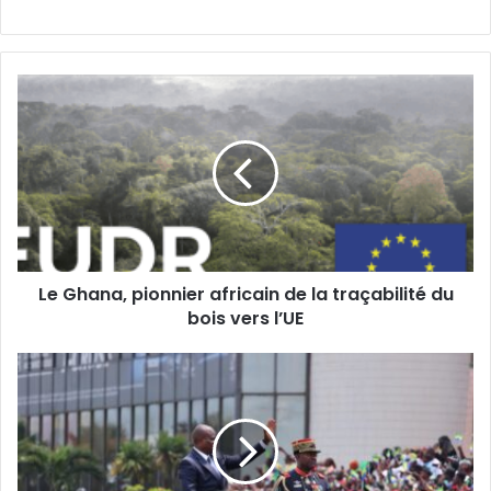
Le
Ghana,
pionnier
africain
de
la
traçabilité
du
bois
Le Ghana, pionnier africain de la traçabilité du
vers
l’UE
bois vers l’UE
Gabon
:
Le
président
Oligui
Nguema