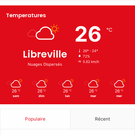
Temperatures
26
℃
Libreville
26º - 24º
72%
5.62 km/h
Nuages Dispersés
26
26
26
26
26
℃
℃
℃
℃
℃
sam
dim
lun
mar
mer
Populaire
Récent