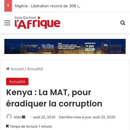
Nigéria : Libération record de 308 otages, mais les enlèvements perdurent
Menu
R
Accueil
/
Actualité
Actualité
Kenya : La MAT, pour
éradiquer la corruption
Envoyer
Aldo
août 22, 2025
Dernière mise à jour: août 22, 2025
un
Temps de lecture 1 minute