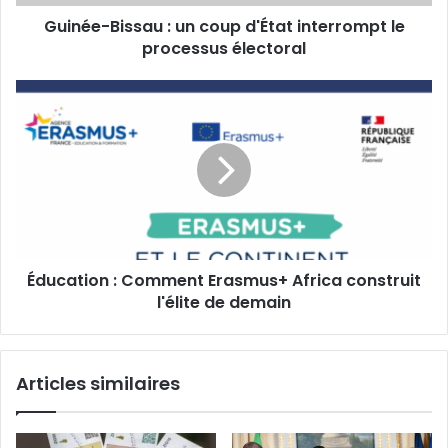
processus
Guinée-Bissau : un coup d'État interrompt le
électoral
processus électoral
Éducation
:
Comment
Erasmus+
Africa
construit
l'élite
de
demain
Éducation : Comment Erasmus+ Africa construit
l'élite de demain
Articles similaires