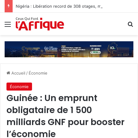
Nigéria : Libération record de 308 otages, mais les enlèvements perdurent
Menu
R
Accueil
/
Économie
Économie
Guinée : Un emprunt
obligataire de 1 500
milliards GNF pour booster
l’économie