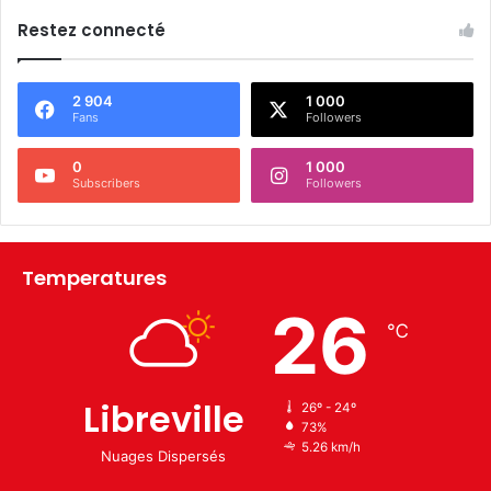
Restez connecté
2 904
1 000
Fans
Followers
0
1 000
Subscribers
Followers
Temperatures
26
℃
Libreville
26º - 24º
73%
5.26 km/h
Nuages Dispersés