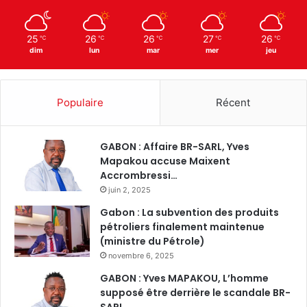
25
26
26
27
26
℃
℃
℃
℃
℃
dim
lun
mar
mer
jeu
Populaire
Récent
GABON : Affaire BR-SARL, Yves
Mapakou accuse Maixent
Accrombressi…
juin 2, 2025
Gabon : La subvention des produits
pétroliers finalement maintenue
(ministre du Pétrole)
novembre 6, 2025
GABON : Yves MAPAKOU, L’homme
supposé être derrière le scandale BR-
SARL