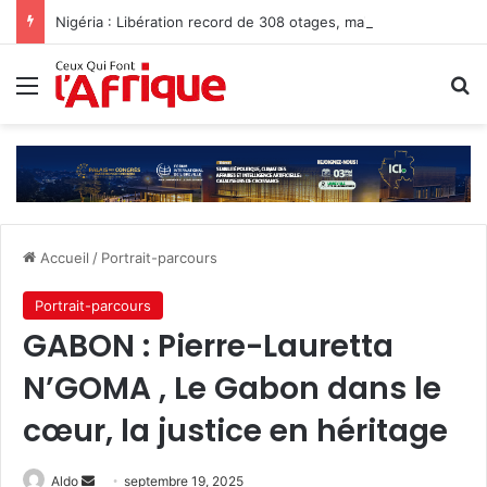
Nigéria : Libération record de 308 otages, mais les enlèvements perdurent
Menu
R
Accueil
/
Portrait-parcours
Portrait-parcours
GABON : Pierre-Lauretta
N’GOMA , Le Gabon dans le
cœur, la justice en héritage
Envoyer
Aldo
septembre 19, 2025