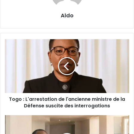
Aldo
Togo
:
L'arrestation
de
l'ancienne
ministre
de
la
Défense
Togo : L'arrestation de l'ancienne ministre de la
suscite
des
Défense suscite des interrogations
interrogations
DIASPORA
:
Lee