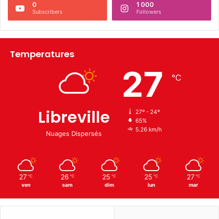
0
1 000
Subscribers
Followers
Temperatures
27
℃
Libreville
27º - 24º
65%
5.26 km/h
Nuages Dispersés
27
26
25
25
27
℃
℃
℃
℃
℃
ven
sam
dim
lun
mar