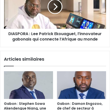
Patrick
Ekouaguet,
l’innovateur
gabonais
qui
connecte
DIASPORA : Lee Patrick Ekouaguet, l’innovateur
l’Afrique
au
gabonais qui connecte l’Afrique au monde
monde
Articles similaires
Gabon : Stephen Sowa
Gabon : Damon Engozoo,
Akendengue Niang, une
de chef de secteur à