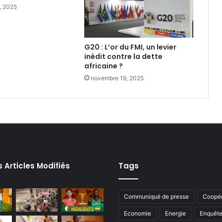
, 2025
‎G20 : L’or du FMI, un levier
inédit contre la dette
africaine ?
novembre 19, 2025
s Articles Modifiés
Tags
Communiqué de presse
Coopér
Economie
Energie
Enquêt