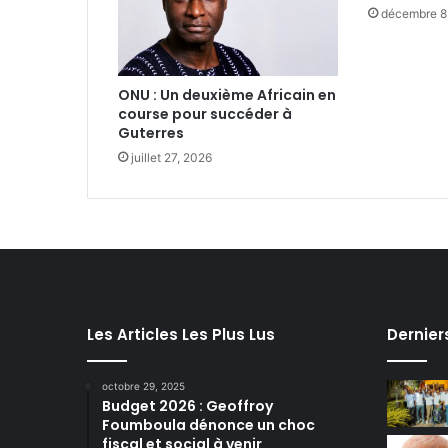
décembre 8
ONU : Un deuxième Africain en
course pour succéder à
Guterres
juillet 27, 2026
Les Articles Les Plus Lus
Dernier
octobre 29, 2025
Budget 2026 : Geoffroy
Foumboula dénonce un choc
fiscal et social à venir