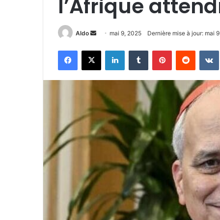
l’Afrique atten
Envoyer
Aldo
mai 9, 2025
Dernière mise à jour: mai 
un
Facebook
X
Linkedin
Tumblr
Pinterest
Reddit
courriel