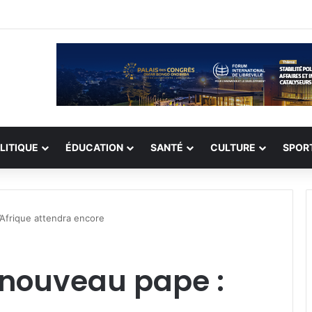
n record de 308 otages, mais les enlèvements perdurent
LITIQUE
ÉDUCATION
SANTÉ
CULTURE
SPOR
’Afrique attendra encore
 nouveau pape :