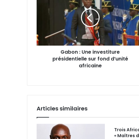
Une
investiture
présidentielle
sur
fond
d’unité
africaine
Gabon : Une investiture
présidentielle sur fond d’unité
africaine
Articles similaires
Trois Afric
« Maîtres 