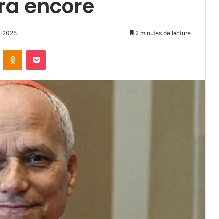
dra encore
9, 2025
2 minutes de lecture
VKontakte
Odnoklassniki
Pocket