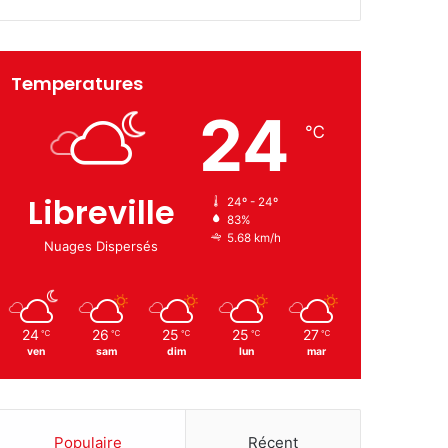
Temperatures
24
℃
Libreville
24º - 24º
83%
5.68 km/h
Nuages Dispersés
24
26
25
25
27
℃
℃
℃
℃
℃
ven
sam
dim
lun
mar
Populaire
Récent