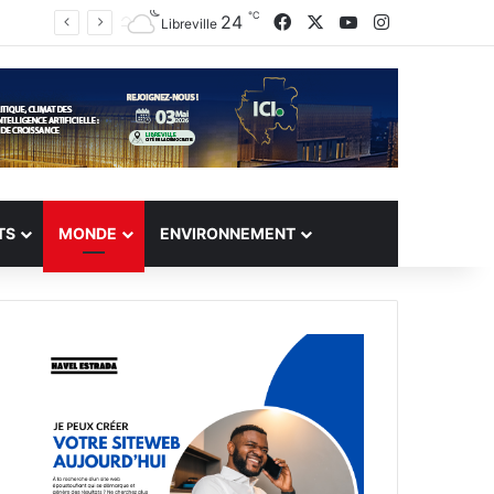
℃
Facebook
X
YouTube
Instagram
24
Libreville
TS
MONDE
ENVIRONNEMENT