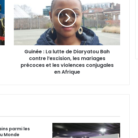
La
lutte
de
Diaryatou
Bah
contre
l’excision,
Guinée : La lutte de Diaryatou Bah
les
mariages
contre l’excision, les mariages
précoces
précoces et les violences conjugales
et
en Afrique
les
violences
conjugales
en
Afrique
ains parmi les
du Monde